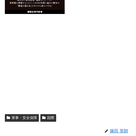
軍事・安全保障
国際
篠田 英朗