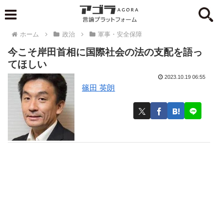
ホーム
政治
軍事・安全保障
今こそ岸田首相に国際社会の法の支配を語っ
てほしい
2023.10.19 06:55
篠田 英朗