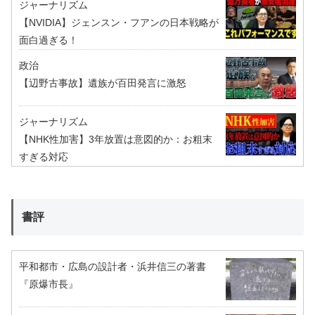
ジャーナリズム
【NVIDIA】ジェンスン・フアンの日本戦略が
面白過ぎる！
政治
【辺野古事故】遺族が百田発言に激怒
ジャーナリズム
【NHK性加害】3年放置は意図的か：お粗末
すぎる対応
書評
平和都市・広島の設計者・浜井信三の著書
『原爆市長』