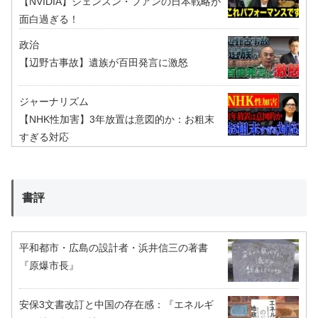
【NVIDIA】ジェンスン・フアンの日本戦略が
面白過ぎる！
政治
【辺野古事故】遺族が百田発言に激怒
ジャーナリズム
【NHK性加害】3年放置は意図的か：お粗末
すぎる対応
書評
平和都市・広島の設計者・浜井信三の著書
『原爆市長』
安保3文書改訂と中国の存在感：『エネルギ