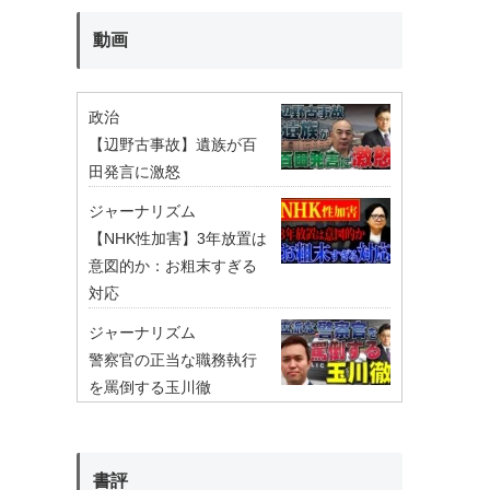
動画
政治
【辺野古事故】遺族が百
田発言に激怒
ジャーナリズム
【NHK性加害】3年放置は
意図的か：お粗末すぎる
対応
ジャーナリズム
警察官の正当な職務執行
を罵倒する玉川徹
書評