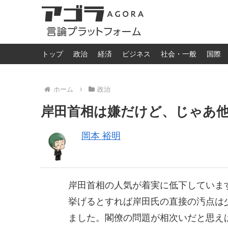
トップ
政治
経済
ビジネス
社会・一般
国際
ホーム
政治
岸田首相は嫌だけど、じゃあ
岡本 裕明
岸田首相の人気が着実に低下していま
挙げるとすれば岸田氏の直接の汚点は
ました。閣僚の問題が相次いだと思え