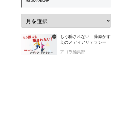
もう騙されない 藤原かず
えのメディアリテラシー
アゴラ編集部