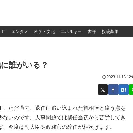
IT
エンタメ
科学・文化
エネルギー
書評
投稿募集
他に誰がいる？
2023.11.16 12:
す。ただ過去、退任に追い込まれた首相達と違う点を
少ないのです。人事問題では就任当初から苦労してき
ば、今度は副大臣や政務官の辞任が相次ぎます。