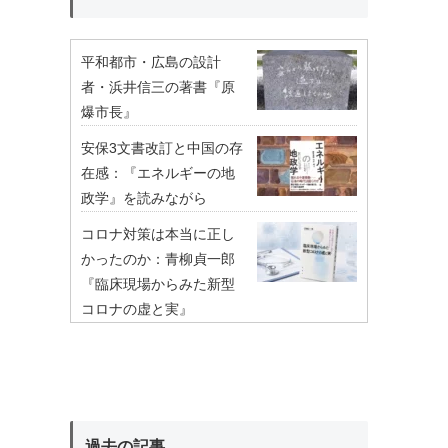
平和都市・広島の設計
者・浜井信三の著書『原
爆市長』
安保3文書改訂と中国の存
在感：『エネルギーの地
政学』を読みながら
コロナ対策は本当に正し
かったのか：青柳貞一郎
『臨床現場からみた新型
コロナの虚と実』
過去の記事