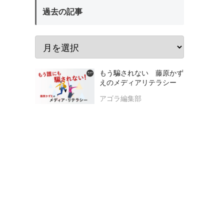
過去の記事
もう騙されない 藤原かず
えのメディアリテラシー
アゴラ編集部