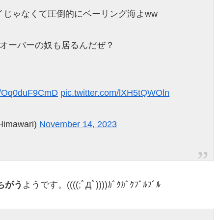
イじゃなくて圧倒的にベーリング海よww
万オーバーの奴も居るんだぜ？
.co/Oq0duF9CmD
pic.twitter.com/lXH5tQWOln
imawari)
November 14, 2023
ちがう
ようです。((((;ﾟДﾟ))))ｶﾞｸｶﾞｸﾌﾞﾙﾌﾞﾙ