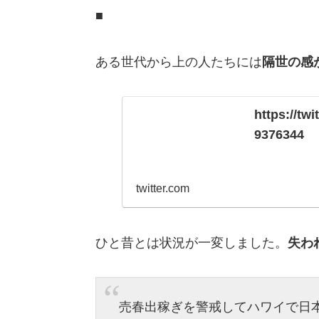
■
ある世代から上の人たちには
隔世の感
https://tw
9376344
twitter.com
ひと昔とは状況が一変しました。
失わ
売春出稼ぎを警戒してハワイで日