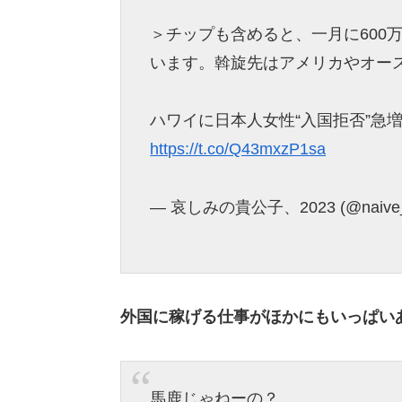
＞チップも含めると、一月に600
います。斡旋先はアメリカやオー
ハワイに日本人女性“入国拒否”急
https://t.co/Q43mxzP1sa
— 哀しみの貴公子、2023 (@naive_p
外国に稼げる仕事がほかにもいっぱい
馬鹿じゃねーの？