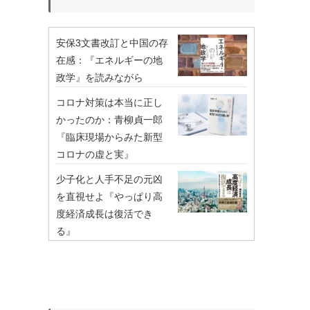
安保3文書改訂と中国の存
在感：『エネルギーの地
政学』を読みながら
コロナ対策は本当に正し
かったのか：青柳貞一郎
『臨床現場からみた新型
コロナの虚と実』
少子化と人手不足の元凶
を直視せよ『やっぱり高
度経済成長は復活でき
る』