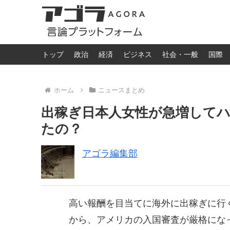
トップ
政治
経済
ビジネス
社会・一般
国際
ホーム
ニュースまとめ
出稼ぎ日本人女性が急増して
たの？
アゴラ編集部
高い報酬を目当てに海外に出稼ぎに行
から、アメリカの入国審査が厳格にな