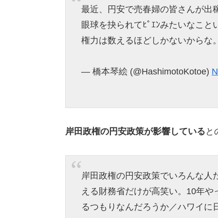
最近、円安で売春婦の皆さんが出
眼球を抉られてﾋﾟｴﾝみたいなこ
権力は数えるほどしかないからな
— 橋本琴絵 (@HashimotoKotoe)
N
岸田政権の円安政策が影響している
と
岸田政権の円安政策でいろんな人
える財務省だけが高笑い。10年
るつもりなんだろうか／ハワイに日