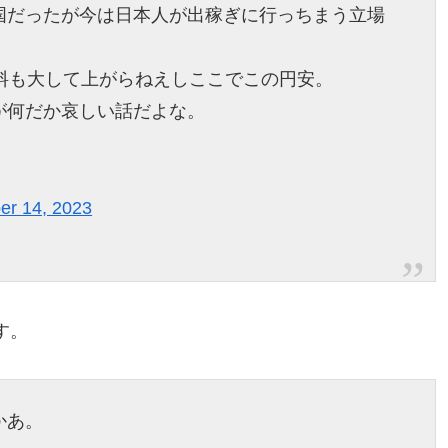
国だったが今は日本人が出稼ぎに行っちまう立場
料も大して上がらねえしここでこの円安。
が何だか哀しい話だよな。
r 14, 2023
す。
かあ。