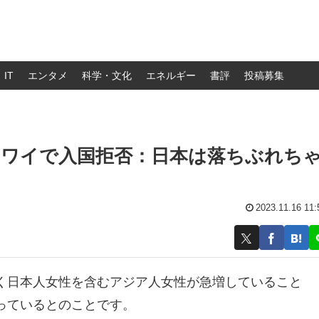
IT
エンタメ
科学・文化
エネルギー
書評
投稿募集
ハワイで入国拒否：日本は落ちぶれち
2023.11.16 11:
く日本人女性を含むアジア人女性が急増していること
っているとのことです。