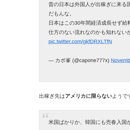
昔の日本は外国人が出稼ぎに来る
だもんな。
日本はこの30年間経済成長せず給
仕方のない流れなのかも知れない
pic.twitter.com/gkfDRXLTfN
— カポ峯 (@capone777x)
Novembe
出稼ぎ先は
アメリカに限らない
ようで
米国ばかりか、韓国にも売春入国