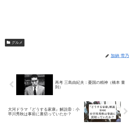
グルメ
加納 雪乃
再考 三島由紀夫：憂国の精神（橋本 量
則）
大河ドラマ『どうする家康』解説⑧：小
早川秀秋は事前に裏切っていたか？