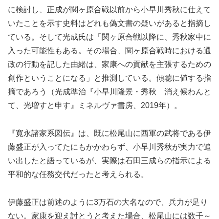
に検討し、正成が関ヶ原合戦以前から小早川秀秋に仕えて
いたことを示す史料はどれも偽文書の疑いがあると指摘し
ている。そして光成氏は「関ヶ原合戦以降に、秀秋家中に
入った可能性もある。その場合、関ヶ原合戦時における通
政の行動を記した由緒は、家康への貢献を主張するための
創作ということになる」と推測している。傾聴に値する指
摘であろう（光成準治『小早川隆景・秀秋 消え候わんと
て、光増すと申す』ミネルヴァ書房、2019年）。
『寛永諸家系図伝』は、既に松尾山に西軍の武将である伊
藤盛正が入ってたにもかかわらず、小早川秀秋が実力で追
い出したと語っているが、実際は石田三成らの指示による
平和的な任務交代だったと考えられる。
伊藤盛正は前述のように3万石の大名なので、兵力が足り
ない。家康を迎え討とうと考えた場合、松尾山には数千～