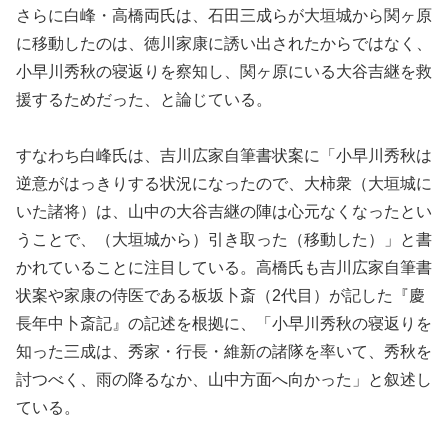
さらに白峰・高橋両氏は、石田三成らが大垣城から関ヶ原
に移動したのは、徳川家康に誘い出されたからではなく、
小早川秀秋の寝返りを察知し、関ヶ原にいる大谷吉継を救
援するためだった、と論じている。
すなわち白峰氏は、吉川広家自筆書状案に「小早川秀秋は
逆意がはっきりする状況になったので、大柿衆（大垣城に
いた諸将）は、山中の大谷吉継の陣は心元なくなったとい
うことで、（大垣城から）引き取った（移動した）」と書
かれていることに注目している。高橋氏も吉川広家自筆書
状案や家康の侍医である板坂卜斎（2代目）が記した『慶
長年中卜斎記』の記述を根拠に、「小早川秀秋の寝返りを
知った三成は、秀家・行長・維新の諸隊を率いて、秀秋を
討つべく、雨の降るなか、山中方面へ向かった」と叙述し
ている。