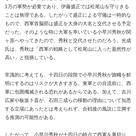
1万の軍勢が必要であり、伊藤盛正では松尾山を守りきる
ことは無理である。したがって盛正による守備は一時的な
もので、西軍首脳部は盛正を大身の大名と交代させる予定
だった。そのような時に大軍を率いている小早川秀秋が関
ヶ原へやってきたので、秀秋と交代させたのだろう。光成
氏は、秀秋は「西軍の戦略として松尾山に入った蓋然性が
高い」と指摘している。
常識的に考えても、十四日の段階で小早川秀秋が旗幟を鮮
明にするのはリスクが大きすぎる。東軍との合流前に、西
軍に包囲殲滅される恐れがあるからである。加えて、吉川
広家や板坂卜斎が、石田三成らの移動の理由について知悉
する立場にあったとは考えられず、合戦後の風説に立脚す
る推測の可能性がある。
したがって、小早川秀秋が十四日の時点で西軍を裏切り、