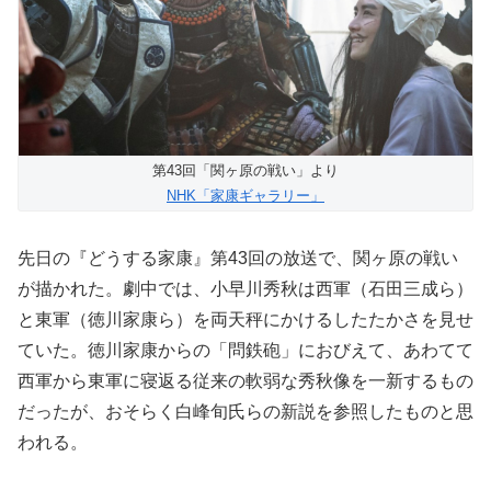
第43回「関ヶ原の戦い」より
NHK「家康ギャラリー」
先日の『どうする家康』第43回の放送で、関ヶ原の戦い
が描かれた。劇中では、小早川秀秋は西軍（石田三成ら）
と東軍（徳川家康ら）を両天秤にかけるしたたかさを見せ
ていた。徳川家康からの「問鉄砲」におびえて、あわてて
西軍から東軍に寝返る従来の軟弱な秀秋像を一新するもの
だったが、おそらく白峰旬氏らの新説を参照したものと思
われる。