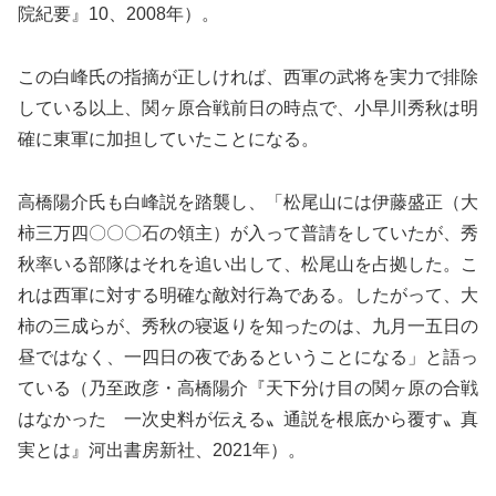
院紀要』10、2008年）。
この白峰氏の指摘が正しければ、西軍の武将を実力で排除
している以上、関ヶ原合戦前日の時点で、小早川秀秋は明
確に東軍に加担していたことになる。
高橋陽介氏も白峰説を踏襲し、「松尾山には伊藤盛正（大
柿三万四〇〇〇石の領主）が入って普請をしていたが、秀
秋率いる部隊はそれを追い出して、松尾山を占拠した。こ
れは西軍に対する明確な敵対行為である。したがって、大
柿の三成らが、秀秋の寝返りを知ったのは、九月一五日の
昼ではなく、一四日の夜であるということになる」と語っ
ている（乃至政彦・高橋陽介『天下分け目の関ヶ原の合戦
はなかった 一次史料が伝える〟通説を根底から覆す〟真
実とは』河出書房新社、2021年）。