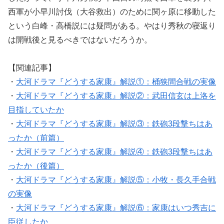
西軍が小早川討伐（大谷救出）のために関ヶ原に移動した
という白峰・高橋説には疑問がある。やはり秀秋の寝返り
は開戦後と見るべきではないだろうか。
【関連記事】
・
大河ドラマ『どうする家康』解説①：桶狭間合戦の実像
・
大河ドラマ『どうする家康』解説②：武田信玄は上洛を
目指していたか
・
大河ドラマ『どうする家康』解説③：鉄砲3段撃ちはあ
ったか（前篇）
・
大河ドラマ『どうする家康』解説④：鉄砲3段撃ちはあ
ったか（後篇）
・
大河ドラマ『どうする家康』解説⑤：小牧・長久手合戦
の実像
・
大河ドラマ『どうする家康』解説⑥：家康はいつ秀吉に
臣従したか