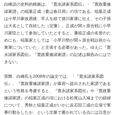
白峰説の史料的根拠は、『寛永諸家系図伝』・『寛政重修
諸家譜』の稲葉正成（妻は春日局）の項である。稲葉正成
は小早川家改易後、牢人を経て徳川家康に仕え、その子孫
は大名として存続した（淀藩）。正成が関ヶ原合戦に小早
川家臣として参加していたとすると、藩祖正成の名誉のた
めにも、稲葉家としては「小早川勢が関ヶ原合戦以前から
東軍についていた」と主張する必要があった。ゆえに『寛
永諸家系図伝』『寛政重修諸家譜』の記述は鵜呑みにはで
きない。
実際、白峰氏も2008年の論文では、「『寛永諸家系図
伝』、『寛政重修諸家譜』が幕府へ提出された家譜である
という性格を考慮すると、『寛永諸家系図伝』や『寛政重
修諸家譜』の稲葉正成の項における松尾山入城までの経緯
について、秀秋と稲葉正成がいかに反石田三成の立場で軍
事行動をしたか、という文脈で書かれている点には注意が