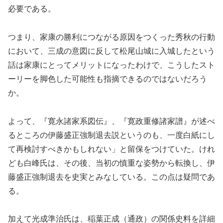
必要である。
つまり、家康の勝利につながる原因をつくった秀秋の行動
において、三成の意図に反して松尾山城に入城したという
話は家康にとってメリットになったわけで、こうしたスト
ーリーを脚色した可能性も指摘できるのではないだろう
か。
よって、『寛永諸家系図伝』、『寛政重修諸家譜』が述べ
るところの伊藤盛正強制退去説というのも、一度白紙にし
て再検討すべきかもしれない」と留保をつけていた。けれ
ども白峰氏は、その後、当初の慎重な姿勢から転換し、伊
藤盛正強制退去を史実とみなしている。この点は疑問であ
る。
加えて光成準治氏は、稲葉正成（通政）の関係史料を詳細