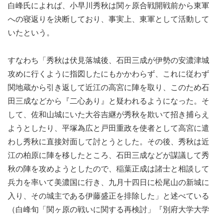
白峰氏によれば、小早川秀秋は関ヶ原合戦開戦前から東軍
への寝返りを決断しており、事実上、東軍として活動して
いたという。
すなわち「秀秋は伏見落城後、石田三成が伊勢の安濃津城
攻めに行くように指図したにもかかわらず、これに従わず
関地蔵から引き返して近江の高宮に陣を取り、このため石
田三成などから『二心あり』と疑われるようになった。そ
して、佐和山城にいた大谷吉継が秀秋を欺いて招き捕らえ
ようとしたり、平塚為広と戸田重政を使者として高宮に遣
わし秀秋に直接対面して討とうとした。その後、秀秋は近
江の柏原に陣を移したところ、石田三成などが謀議して秀
秋の陣を攻めようとしたので、稲葉正成は諸士と相談して
兵力を率いて美濃国に行き、九月十四日に松尾山の新城に
入り、その城主である伊藤盛正を排除した」と述べている
（白峰旬「関ヶ原の戦いに関する再検討」『別府大学大学