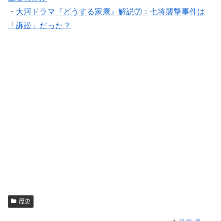
・
大河ドラマ『どうする家康』解説⑦：七将襲撃事件は
「訴訟」だった？
歴史