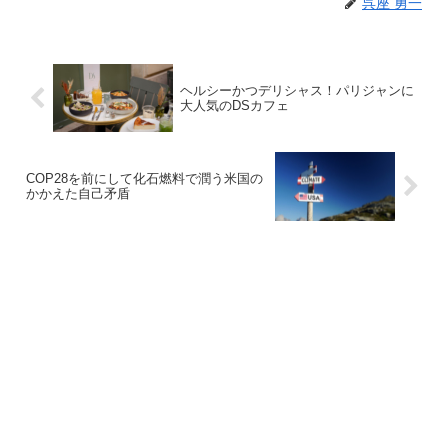
呉座 勇一
ヘルシーかつデリシャス！パリジャンに
大人気のDSカフェ
COP28を前にして化石燃料で潤う米国の
かかえた自己矛盾