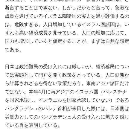
断言することはできない。しかしだからと言って、急激な
成長を遂げているイスラム圏諸国の実力を過小評価するの
は、危険すぎる。人口増加しているイスラム圏諸国は、い
ずれも高い経済成長を見せている。人口の増加に応じて、
国力も増加していくと仮定することが、まずは自然な想定
である。
日本は政治難民の受け入れには厳しいが、経済移民につい
ては実態として門戸を開く政策をとっている。人口動態か
ら計算されざるを得ない政策だろう。東南アジア諸国だけ
ではない。本年4月に南アジアのイスラム国（パレスチナ
を国家承認し、イスラエルを国家承認していない）である
バングラデシュのハシナ首相が来日した際には、日本側は
労働力としてのバングラデシュ人の受け入れに魅力を感じ
ている旨を表明している。