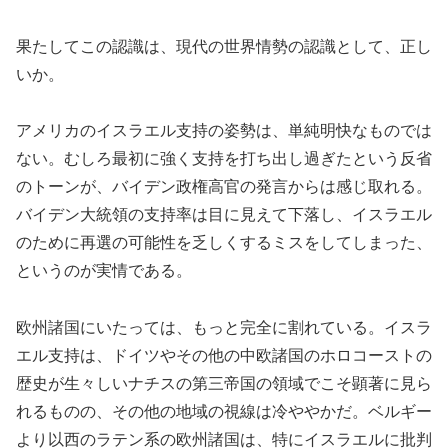
果たしてこの認識は、現代の世界情勢の認識として、正し
いか。
アメリカのイスラエル支持の姿勢は、単純明快なものでは
ない。むしろ最初に強く支持を打ち出し過ぎたという反省
のトーンが、バイデン政権高官の発言からは感じ取れる。
バイデン大統領の支持率は目に見えて下落し、イスラエル
のために再選の可能性を乏しくするミスをしてしまった、
というのが実情である。
欧州諸国にいたっては、もっと完全に割れている。イスラ
エル支持は、ドイツやその他の中欧諸国のホロコーストの
歴史が生々しいナチスの第三帝国の領域でこそ顕著に見ら
れるものの、その他の地域の視線は冷ややかだ。ベルギー
より以西のラテン系の欧州諸国は、特にイスラエルに批判