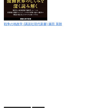
戦争の地政学 (講談社現代新書) 篠田 英朗