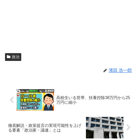
政治
濱田 浩一郎
高校生いる世帯、扶養控除38万円から25
万円に縮小
徹底解説・政策提言の実現可能性を上げ
る要素「政治家・議連」とは