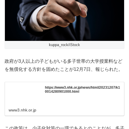
kuppa_rock/iStock
政府が3人以上の子どもがいる多子世帯の大学授業料など
を無償化する方針を固めたことが12月7日、報じられた。
https://www3.nhk.or.jp/news/html/20231207/k1
0014280901000.html
www3.nhk.or.jp
この政策は、少子化対策の一環であるとのことだが、多子