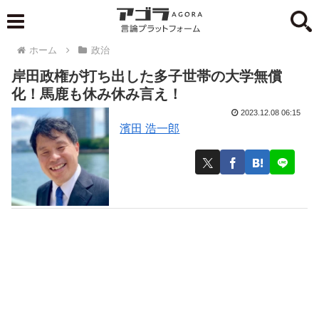
ホーム
政治
岸田政権が打ち出した多子世帯の大学無償
化！馬鹿も休み休み言え！
2023.12.08 06:15
濱田 浩一郎