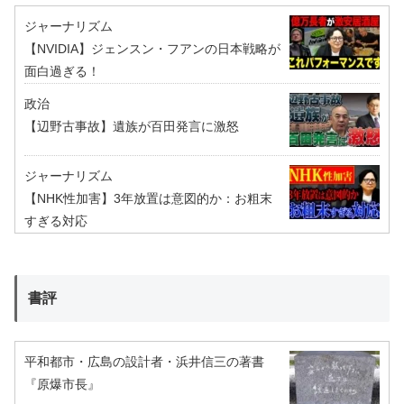
ジャーナリズム
【NVIDIA】ジェンスン・フアンの日本戦略が
面白過ぎる！
政治
【辺野古事故】遺族が百田発言に激怒
ジャーナリズム
【NHK性加害】3年放置は意図的か：お粗末
すぎる対応
書評
平和都市・広島の設計者・浜井信三の著書
『原爆市長』