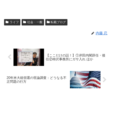
ライフ
社会・一般
転載ブログ
内藤 忍
【ここだけの話！】①岸田内閣辞任・後
任②柿沢事務所にガサ入れ ほか
20年米大統領選の世論調査：どうなる不
正問題の行方