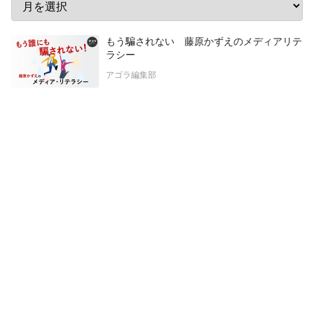
もう騙されない 藤原かずえのメディアリテ
ラシー
アゴラ編集部