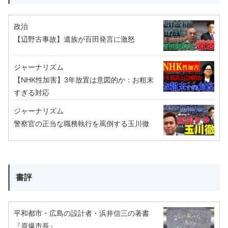
政治
【辺野古事故】遺族が百田発言に激怒
ジャーナリズム
【NHK性加害】3年放置は意図的か：お粗末
すぎる対応
ジャーナリズム
警察官の正当な職務執行を罵倒する玉川徹
書評
平和都市・広島の設計者・浜井信三の著書
『原爆市長』