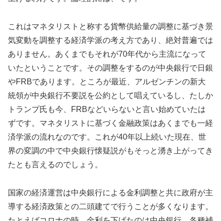
これはマネタリストと称する貨幣供給量の調整に基づき景
気変動を調整する経済学派の考え方であり、絶対普遍では
ありません。あくまでもそれが70年代から主流になって
いたということです。その調整をするのが中央銀行で日銀
やFRBであります。ところが最近、アルゼンチンの新大
統領が中央銀行不要説を公約として唱えているし、たしか
トランプ氏も今、FRBなどいらないと言い始めていたは
ずです。マネタリストに基づく金融政策はあくまでも一経
済学派の流れなのです。これが40年以上続いた現在、世
界の変調の中で中央銀行懐疑説がもそっと湧き上がってき
たとも言えるのでしょう。
国家の経済運営は中央銀行による金利調整と共に政府が主
導する経済政策との二頭建てで行うことが多くなります。
たとえばコロナの時、金利を下げたのは中央銀行、各種補