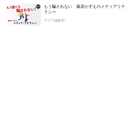
もう騙されない 藤原かずえのメディアリテ
ラシー
アゴラ編集部