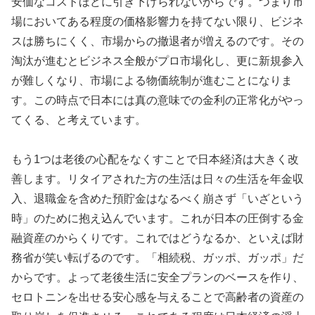
安価なコストほどに引き下げられないからです。つまり市
場においてある程度の価格影響力を持てない限り、ビジネ
スは勝ちにくく、市場からの撤退者が増えるのです。その
淘汰が進むとビジネス全般がプロ市場化し、更に新規参入
が難しくなり、市場による物価統制が進むことになりま
す。この時点で日本には真の意味での金利の正常化がやっ
てくる、と考えています。
もう1つは老後の心配をなくすことで日本経済は大きく改
善します。リタイアされた方の生活は日々の生活を年金収
入、退職金を含めた預貯金はなるべく崩さず「いざという
時」のために抱え込んでいます。これが日本の圧倒する金
融資産のからくりです。これではどうなるか、といえば財
務省が笑い転げるのです。「相続税、ガッポ、ガッポ」だ
からです。よって老後生活に安全プランのベースを作り、
セロトニンを出せる安心感を与えることで高齢者の資産の