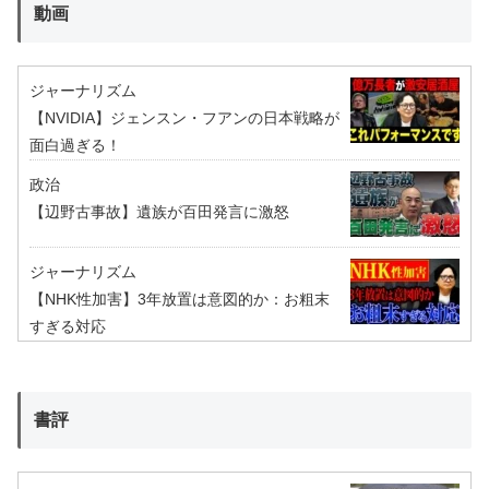
動画
ジャーナリズム
【NVIDIA】ジェンスン・フアンの日本戦略が
面白過ぎる！
政治
【辺野古事故】遺族が百田発言に激怒
ジャーナリズム
【NHK性加害】3年放置は意図的か：お粗末
すぎる対応
書評