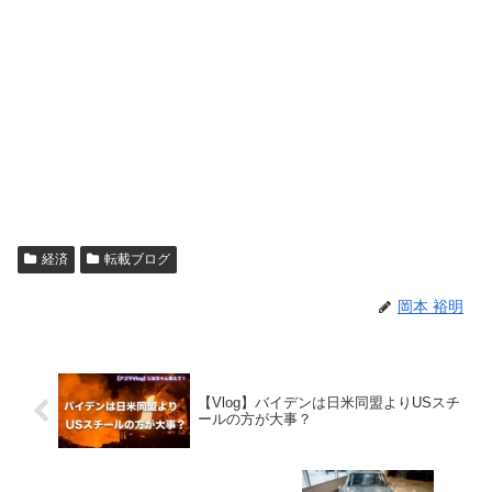
経済
転載ブログ
岡本 裕明
【Vlog】バイデンは日米同盟よりUSスチ
ールの方が大事？