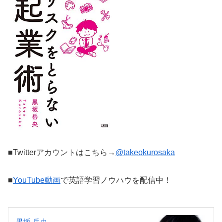
■Twitterアカウントはこちら→
@takeokurosaka
■
YouTube動画
で英語学習ノウハウを配信中！
黒坂 岳央