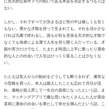
に先天的な条件下での戦いである本質を否定するつもりは
ない。
しかし、それですべてが決まるほど世の中は厳しくも甘く
もない。豊かな才能を持って生まれても、それを活かさな
ければ凡庸で終わるし、誰もが目を見張る天才的な才能で
なくても他者による運で人生を切り開く人だっている。才
能や実力だけでなく、たまたま時流に上手に乗ったり運命
的な人との出会いで人生はひっくり返ることは少なくな
い。
たとえば友人からの勧めをどうしても断りきれず、優良な
小型株を買った。本人は購入したことも忘れて月日が流
れ、価格が急上昇して一生分の資産になったという話。ま
た、マッチングアプリで嫌な思いをたくさんした人が退会
直前に運命の出会いを果たして幸せを掴んだという話。こ