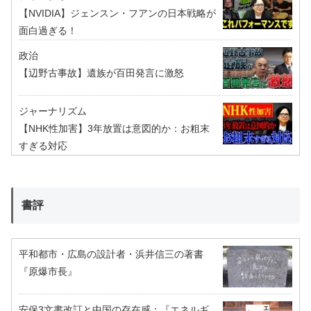
【NVIDIA】ジェンスン・フアンの日本戦略が
面白過ぎる！
政治
【辺野古事故】遺族が百田発言に激怒
ジャーナリズム
【NHK性加害】3年放置は意図的か：お粗末
すぎる対応
書評
平和都市・広島の設計者・浜井信三の著書
『原爆市長』
安保3文書改訂と中国の存在感：『エネルギ