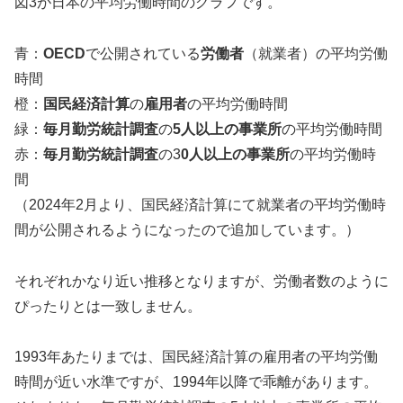
図3が日本の平均労働時間のグラフです。
青：
OECD
で公開されている
労働者
（就業者）の平均労働
時間
橙：
国民経済計算
の
雇用者
の平均労働時間
緑：
毎月勤労統計調査
の
5人以上の事業所
の平均労働時間
赤：
毎月勤労統計調査
の3
0人以上の事業所
の平均労働時
間
（2024年2月より、国民経済計算にて就業者の平均労働時
間が公開されるようになったので追加しています。）
それぞれかなり近い推移となりますが、労働者数のように
ぴったりとは一致しません。
1993年あたりまでは、国民経済計算の雇用者の平均労働
時間が近い水準ですが、1994年以降で乖離があります。