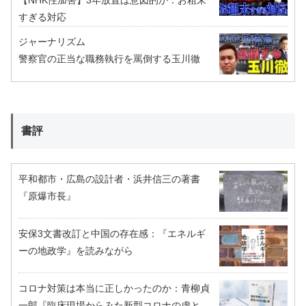
【NHK性加害】3年放置は意図的か：お粗末
すぎる対応
ジャーナリズム
警察官の正当な職務執行を罵倒する玉川徹
書評
平和都市・広島の設計者・浜井信三の著書
『原爆市長』
安保3文書改訂と中国の存在感：『エネルギ
ーの地政学』を読みながら
コロナ対策は本当に正しかったのか：青柳貞
一郎『臨床現場からみた新型コロナの虚と