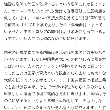
強固な姿勢で外国を監視する」という姿勢にしか見えませ
ん。オーストラリアはそれを受けて香港渡航に注意喚起を
促しています。中国への直接投資を見ても2月は1020億元
で前年同月比27％下落であり、その下落傾向は止まって
いません。中国とロシアの関係はより緊密になっているよ
うですが、個人的には傷のなめ合いに感じます。
国家の組成要素である国民はそれぞれ無限の能力を持ち合
わせています。しかし中国共産党がその伸びしろに蓋をす
るばかりか、人々のチャレンジ精神をあきらめに変えてし
まったことは国家の育成という観点からあまりにも大きな
代償を払っていると考えています。中国共産党は権威主義
でもあり独裁国家、そして一切の枠組みからの踏み外しも
容赦しない厳密で原理主義的な方向に走ります。国民はそ
の色に染まるというより素知らぬ顔をして、声も上げな
い、だが、色にも染まらないそんなふうに見えます。とす