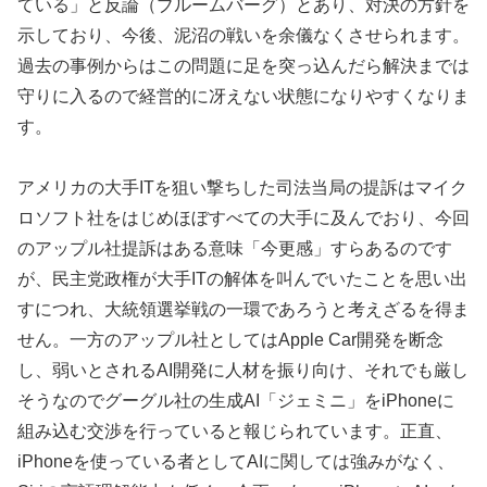
ている」と反論（ブルームバーグ）とあり、対決の方針を
示しており、今後、泥沼の戦いを余儀なくさせられます。
過去の事例からはこの問題に足を突っ込んだら解決までは
守りに入るので経営的に冴えない状態になりやすくなりま
す。
アメリカの大手ITを狙い撃ちした司法当局の提訴はマイク
ロソフト社をはじめほぼすべての大手に及んでおり、今回
のアップル社提訴はある意味「今更感」すらあるのです
が、民主党政権が大手ITの解体を叫んでいたことを思い出
すにつれ、大統領選挙戦の一環であろうと考えざるを得ま
せん。一方のアップル社としてはApple Car開発を断念
し、弱いとされるAI開発に人材を振り向け、それでも厳し
そうなのでグーグル社の生成AI「ジェミニ」をiPhoneに
組み込む交渉を行っていると報じられています。正直、
iPhoneを使っている者としてAIに関しては強みがなく、