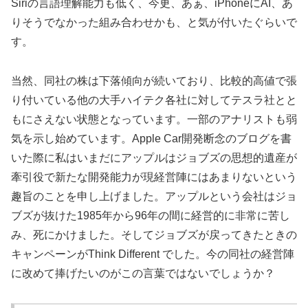
Siriの言語理解能力も低く、今更、あぁ、iPhoneにAI、あ
りそうでなかった組み合わせかも、と気が付いたぐらいで
す。
当然、同社の株は下落傾向が続いており、比較的高値で張
り付いている他の大手ハイテク各社に対してテスラ社とと
もにさえない状態となっています。一部のアナリストも弱
気を示し始めています。Apple Car開発断念のブログを書
いた際に私はいまだにアップルはジョブズの思想的遺産が
牽引役で新たな開発能力が現経営陣にはあまりないという
趣旨のことを申し上げました。アップルという会社はジョ
ブズが抜けた1985年から96年の間に経営的に非常に苦し
み、死にかけました。そしてジョブズが戻ってきたときの
キャンペーンがThink Different でした。今の同社の経営陣
に改めて捧げたいのがこの言葉ではないでしょうか？