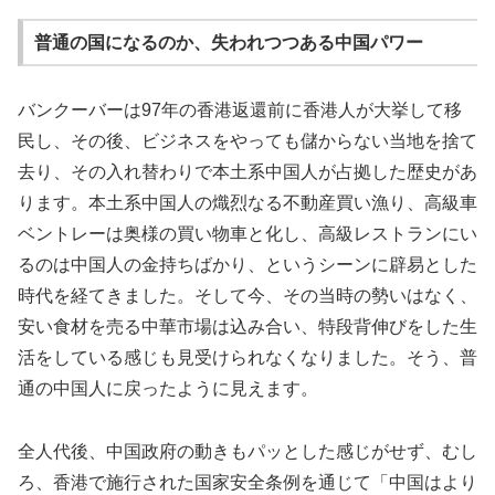
普通の国になるのか、失われつつある中国パワー
バンクーバーは97年の香港返還前に香港人が大挙して移
民し、その後、ビジネスをやっても儲からない当地を捨て
去り、その入れ替わりで本土系中国人が占拠した歴史があ
ります。本土系中国人の熾烈なる不動産買い漁り、高級車
ベントレーは奥様の買い物車と化し、高級レストランにい
るのは中国人の金持ちばかり、というシーンに辟易とした
時代を経てきました。そして今、その当時の勢いはなく、
安い食材を売る中華市場は込み合い、特段背伸びをした生
活をしている感じも見受けられなくなりました。そう、普
通の中国人に戻ったように見えます。
全人代後、中国政府の動きもパッとした感じがせず、むし
ろ、香港で施行された国家安全条例を通じて「中国はより