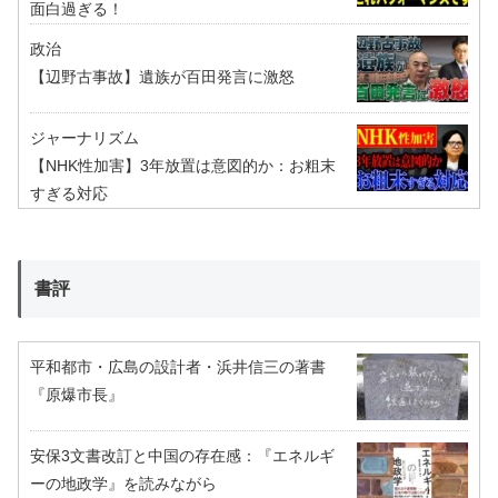
面白過ぎる！
政治
【辺野古事故】遺族が百田発言に激怒
ジャーナリズム
【NHK性加害】3年放置は意図的か：お粗末
すぎる対応
書評
平和都市・広島の設計者・浜井信三の著書
『原爆市長』
安保3文書改訂と中国の存在感：『エネルギ
ーの地政学』を読みながら