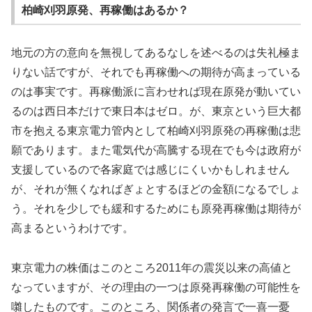
柏崎刈羽原発、再稼働はあるか？
地元の方の意向を無視してあるなしを述べるのは失礼極ま
りない話ですが、それでも再稼働への期待が高まっている
のは事実です。再稼働派に言わせれば現在原発が動いてい
るのは西日本だけで東日本はゼロ。が、東京という巨大都
市を抱える東京電力管内として柏崎刈羽原発の再稼働は悲
願であります。また電気代が高騰する現在でも今は政府が
支援しているので各家庭では感じにくいかもしれません
が、それが無くなればぎょとするほどの金額になるでしょ
う。それを少しでも緩和するためにも原発再稼働は期待が
高まるというわけです。
東京電力の株価はこのところ2011年の震災以来の高値と
なっていますが、その理由の一つは原発再稼働の可能性を
囃したものです。このところ、関係者の発言で一喜一憂