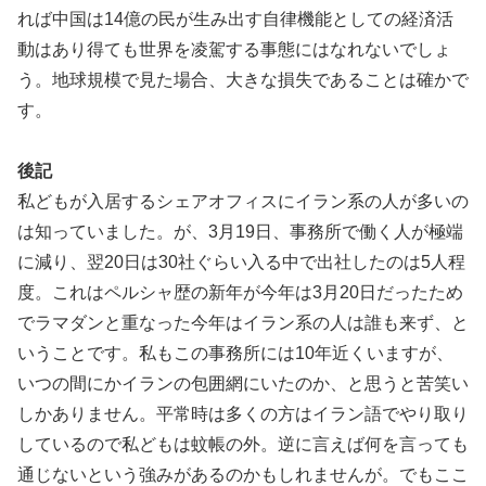
れば中国は14億の民が生み出す自律機能としての経済活
動はあり得ても世界を凌駕する事態にはなれないでしょ
う。地球規模で見た場合、大きな損失であることは確かで
す。
後記
私どもが入居するシェアオフィスにイラン系の人が多いの
は知っていました。が、3月19日、事務所で働く人が極端
に減り、翌20日は30社ぐらい入る中で出社したのは5人程
度。これはペルシャ歴の新年が今年は3月20日だったため
でラマダンと重なった今年はイラン系の人は誰も来ず、と
いうことです。私もこの事務所には10年近くいますが、
いつの間にかイランの包囲網にいたのか、と思うと苦笑い
しかありません。平常時は多くの方はイラン語でやり取り
しているので私どもは蚊帳の外。逆に言えば何を言っても
通じないという強みがあるのかもしれませんが。でもここ