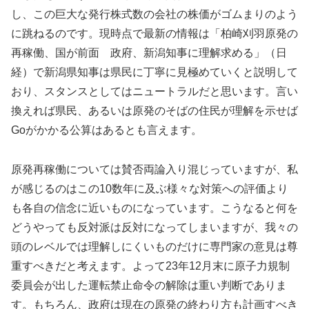
し、この巨大な発行株式数の会社の株価がゴムまりのよう
に跳ねるのです。現時点で最新の情報は「柏崎刈羽原発の
再稼働、国が前面 政府、新潟知事に理解求める」（日
経）で新潟県知事は県民に丁寧に見極めていくと説明して
おり、スタンスとしてはニュートラルだと思います。言い
換えれば県民、あるいは原発のそばの住民が理解を示せば
Goがかかる公算はあるとも言えます。
原発再稼働については賛否両論入り混じっていますが、私
が感じるのはこの10数年に及ぶ様々な対策への評価より
も各自の信念に近いものになっています。こうなると何を
どうやっても反対派は反対になってしまいますが、我々の
頭のレベルでは理解しにくいものだけに専門家の意見は尊
重すべきだと考えます。よって23年12月末に原子力規制
委員会が出した運転禁止命令の解除は重い判断でありま
す。もちろん、政府は現在の原発の終わり方も計画すべき