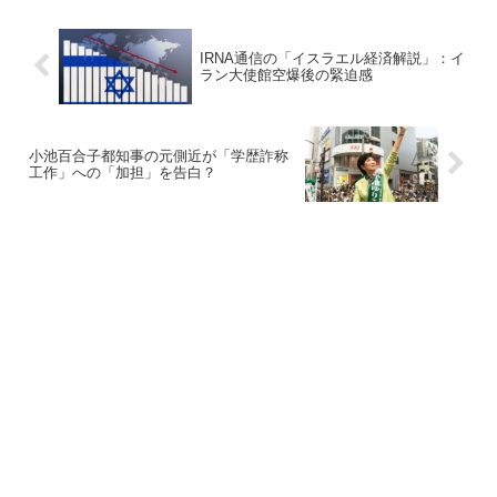
IRNA通信の「イスラエル経済解説」：イ
ラン大使館空爆後の緊迫感
小池百合子都知事の元側近が「学歴詐称
工作」への「加担」を告白？