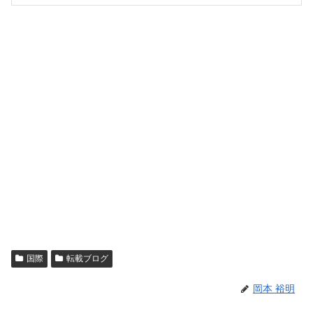
国際
転載ブログ
岡本 裕明