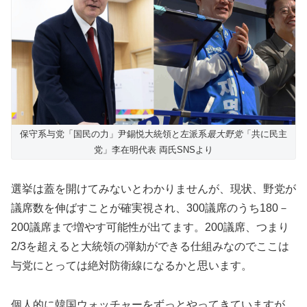
保守系与党「国民の力」尹錫悦大統領と左派系
最大野党
「共に民主
党」李在明代表 両氏SNSより
選挙は蓋を開けてみないとわかりませんが、現状、野党が
議席数を伸ばすことが確実視され、300議席のうち180－
200議席まで増やす可能性が出てます。200議席、つまり
2/3を超えると大統領の弾劾ができる仕組みなのでここは
与党にとっては絶対防衛線になるかと思います。
個人的に韓国ウォッチャーをずっとやってきていますが、