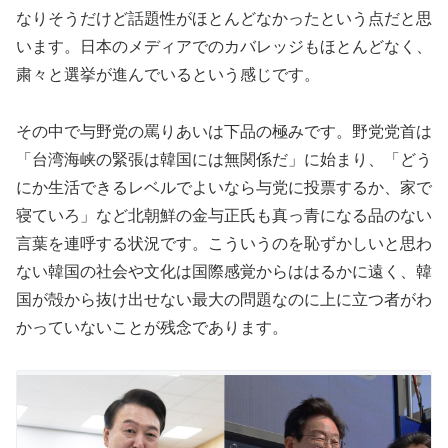
なりそうだけど話題性がほとんどなかったという点だと思
います。日本のメディアでのカバレッジもほとんどなく、
粛々と選挙が進んでいるという感じです。
その中で与野党の罵りあいは下品の極みです。野党党首は
「台湾海峡の緊張は韓国には無関係だ」に始まり、「どう
にか生活できるレベルでよいなら与党に投票するか、家で
寝ていろ」など北朝鮮の金与正氏も真っ青になる品のない
言葉を連呼する状況です。こういうのを恥ずかしいと思わ
ない韓国の社会や文化は国際感覚からははるかに遠く、韓
国が殻から抜け出せない最大の問題なのに上に立つ者がわ
かっていないことが残念であります。