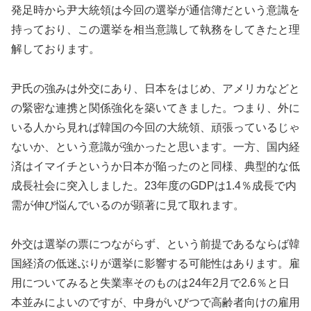
発足時から尹大統領は今回の選挙が通信簿だという意識を
持っており、この選挙を相当意識して執務をしてきたと理
解しております。
尹氏の強みは外交にあり、日本をはじめ、アメリカなどと
の緊密な連携と関係強化を築いてきました。つまり、外に
いる人から見れば韓国の今回の大統領、頑張っているじゃ
ないか、という意識が強かったと思います。一方、国内経
済はイマイチというか日本が陥ったのと同様、典型的な低
成長社会に突入しました。23年度のGDPは1.4％成長で内
需が伸び悩んでいるのが顕著に見て取れます。
外交は選挙の票につながらず、という前提であるならば韓
国経済の低迷ぶりが選挙に影響する可能性はあります。雇
用についてみると失業率そのものは24年2月で2.6％と日
本並みによいのですが、中身がいびつで高齢者向けの雇用