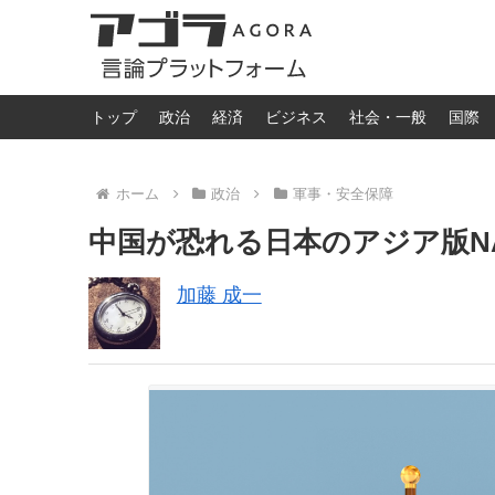
トップ
政治
経済
ビジネス
社会・一般
国際
ホーム
政治
軍事・安全保障
中国が恐れる日本のアジア版NA
加藤 成一