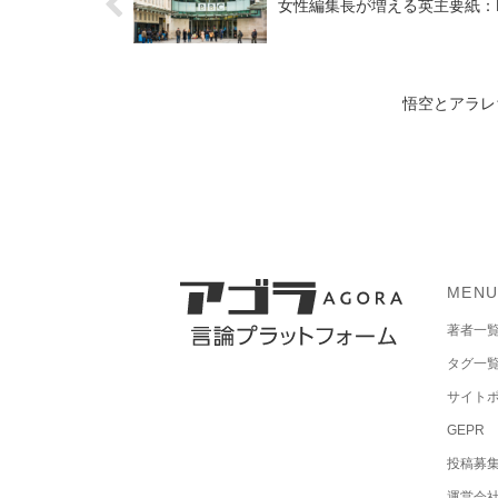
女性編集長が増える英主要紙：
悟空とアラレ
MEN
著者一
タグ一
サイト
GEPR
投稿募
運営会