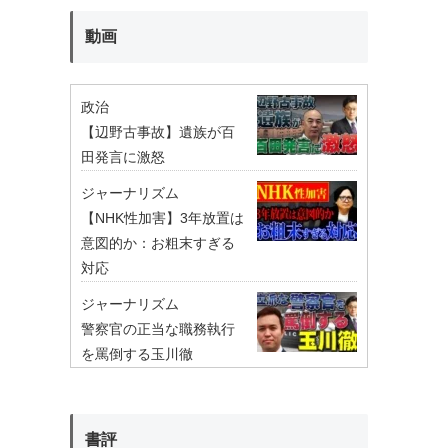
動画
政治
【辺野古事故】遺族が百
田発言に激怒
ジャーナリズム
【NHK性加害】3年放置は
意図的か：お粗末すぎる
対応
ジャーナリズム
警察官の正当な職務執行
を罵倒する玉川徹
書評