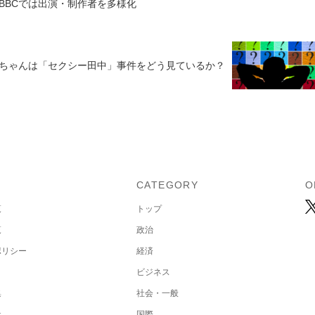
BBCでは出演・制作者を多様化
ちゃんは「セクシー田中」事件をどう見ているか？
U
CATEGORY
O
覧
トップ
覧
政治
ポリシー
経済
ビジネス
集
社会・一般
社
国際