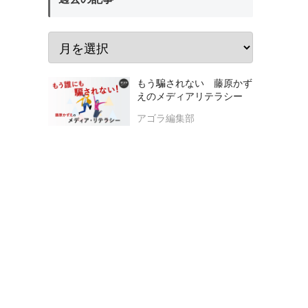
もう騙されない 藤原かず
えのメディアリテラシー
アゴラ編集部