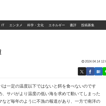
IT
エンタメ
科学・文化
エネルギー
書評
投稿募集
鐘
2024.04.14 12:
バは一定の温度以下ではないと餌を食べないのです
め、サバがより温度の低い海を求めて動いてしまった
マなど毎年のように不漁の報道があり、一方で南洋の