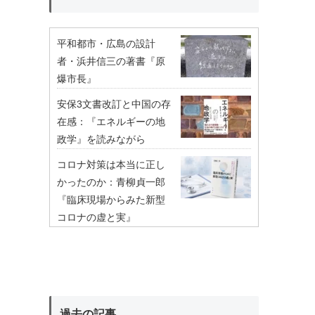
平和都市・広島の設計
者・浜井信三の著書『原
爆市長』
安保3文書改訂と中国の存
在感：『エネルギーの地
政学』を読みながら
コロナ対策は本当に正し
かったのか：青柳貞一郎
『臨床現場からみた新型
コロナの虚と実』
過去の記事