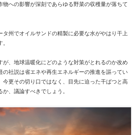
作物への影響が深刻であらゆる野菜の収穫量が落ちて
。
ータ州でオイルサンドの精製に必要な水がやはり干上
す。
すが、地球温暖化にどのような対策がとれるのか改め
経の社説は省エネや再生エネルギーの推進を謳ってい
。今更その切り口ではなく、目先に迫った干ばつと高
るか、議論すべきでしょう。