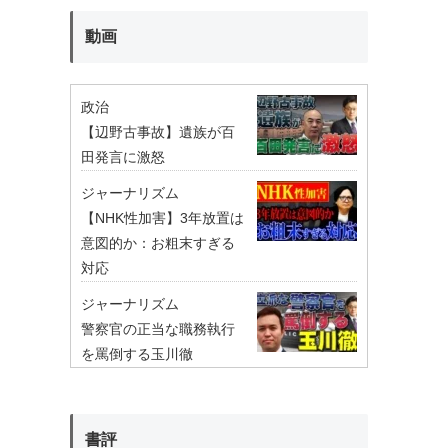
動画
政治
【辺野古事故】遺族が百
田発言に激怒
ジャーナリズム
【NHK性加害】3年放置は
意図的か：お粗末すぎる
対応
ジャーナリズム
警察官の正当な職務執行
を罵倒する玉川徹
書評