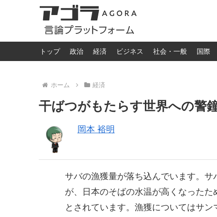
トップ
政治
経済
ビジネス
社会・一般
国際
ホーム
経済
干ばつがもたらす世界への警
岡本 裕明
サバの漁獲量が落ち込んでいます。サ
が、日本のそばの水温が高くなったた
とされています。漁獲についてはサン