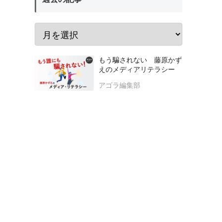
もう騙されない 藤原かず
えのメディアリテラシー
アゴラ編集部