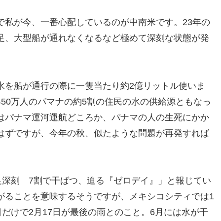
で私が今、一番心配しているのが中南米です。23年の
足、大型船が通れなくなるなど極めて深刻な状態が発
水を船が通行の際に一隻当たり約2億リットル使いま
50万人のパマナの約5割の住民の水の供給源ともなっ
はパナマ運河運航どころか、パナマの人の生死にかか
はずですが、今年の秋、似たような問題が再発すれば
足深刻 7割で干ばつ、迫る『ゼロデイ』」と報じてい
がることを意味するそうですが、メキシコシティでは1
日だけで2月17日が最後の雨とのこと。6月には水が干