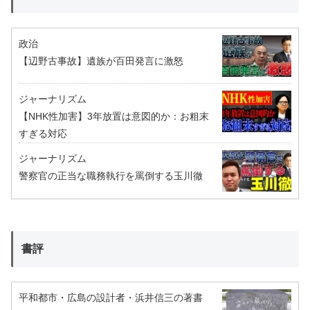
政治
【辺野古事故】遺族が百田発言に激怒
ジャーナリズム
【NHK性加害】3年放置は意図的か：お粗末
すぎる対応
ジャーナリズム
警察官の正当な職務執行を罵倒する玉川徹
書評
平和都市・広島の設計者・浜井信三の著書