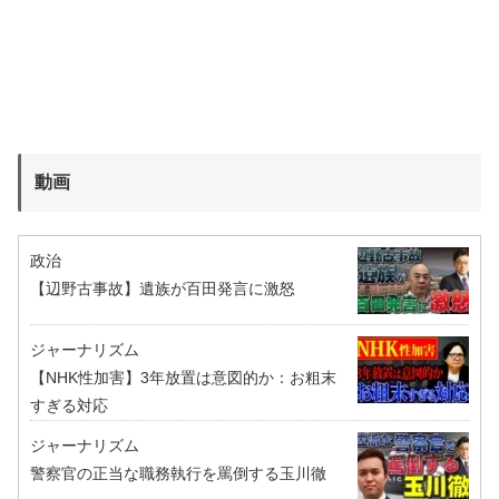
動画
政治
【辺野古事故】遺族が百田発言に激怒
ジャーナリズム
【NHK性加害】3年放置は意図的か：お粗末
すぎる対応
ジャーナリズム
警察官の正当な職務執行を罵倒する玉川徹