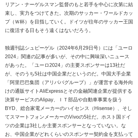
リアン・ナーゲルスマン監督のもと若手を中心に次第に結
束し、実力をつけてきた。次期のサッカー・ワールドカッ
プ（Ｗ杯）を目指していく。ドイツが往年のサッカー王国
に復活する日もそう遠くはないだろう。
独週刊誌シュピーゲル（2024年6月29日号）には「ユーロ
2024」関連の記事が多いが、その中に興味深いニュース
があった。「ユーロ2024」の主要スポンサーは13社だ
が、そのうち5社は中国企業だというのだ。中国大手企業
「阿里巴巴集団（アリババグループ）」が運営する海外向
けの通販サイトAliExpressとその金融関連企業が提供する
決算サービスのAlipay、ＩＴ部品や自動車事業を扱う
BYD、総合家電メーカーのハイセンス（Hisense）、そし
てスマートフォンメーカーのVivoの5社だ。ホスト国ドイ
ツの企業は3社しか主要スポンサーとなっていない。な
お、中国企業がどれくらいのスポンサー契約金を支払って