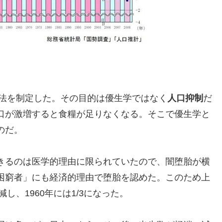
護法を制定した。その目的は優生学ではなく
人口抑制
だ
口が激増すると食糧が足りなくなる。そこで優生学と
のだ。
きるのは医学的理由に限られていたので、闇堕胎が横
困窮者」にも経済的理由で堕胎を認めた。このため上
し、1960年には1/3になった。