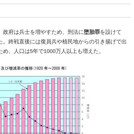
、政府は兵士を増やすため、刑法に
堕胎罪
を設けて
た。終戦直後には復員兵や植民地からの引き揚げで出
め、人口は5年で1000万人以上も増えた。