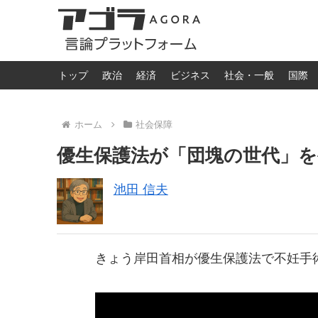
トップ
政治
経済
ビジネス
社会・一般
国際
ホーム
社会保障
優生保護法が「団塊の世代」を
池田 信夫
きょう岸田首相が優生保護法で不妊手