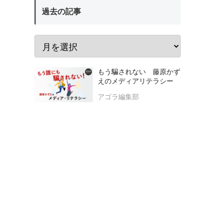
過去の記事
もう騙されない 藤原かず
えのメディアリテラシー
アゴラ編集部