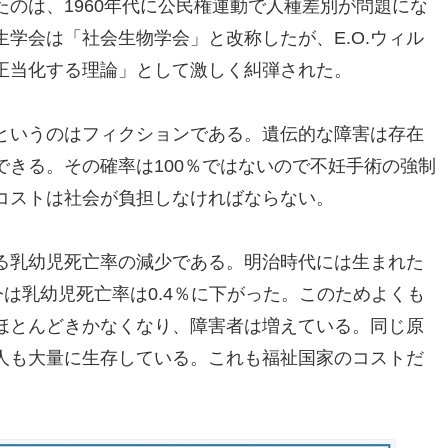
のは、1960年代に公民権運動で人種差別が問題にな
学会は「社会生物学会」と改称したが、E.O.ウィル
正当化する理論」として激しく糾弾された。
というのはフィクションである。遺伝的な障害は存在
きる。その確率は100％ではないので不妊手術の強制
コストは社会が負担しなければならない。
る乳幼児死亡率の減少である。明治時代には生まれた
今は乳幼児死亡率は0.4％に下がった。このためよくも
ほとんどきかなくなり、障害者は増えている。同じ原
人も大量に生存している。これも福祉国家のコストだ