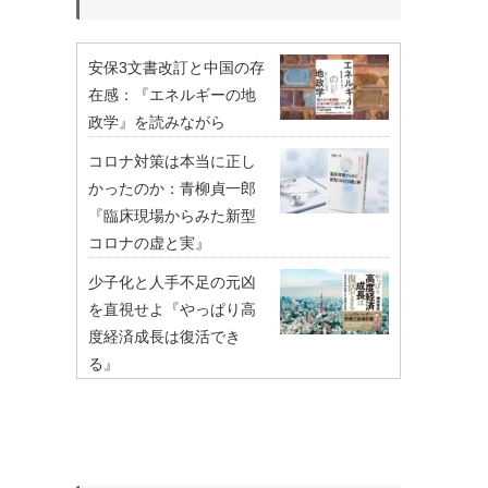
安保3文書改訂と中国の存
在感：『エネルギーの地
政学』を読みながら
コロナ対策は本当に正し
かったのか：青柳貞一郎
『臨床現場からみた新型
コロナの虚と実』
少子化と人手不足の元凶
を直視せよ『やっぱり高
度経済成長は復活でき
る』