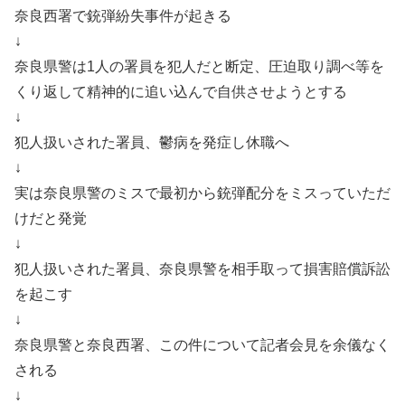
奈良西署で銃弾紛失事件が起きる
↓
奈良県警は1人の署員を犯人だと断定、圧迫取り調べ等を
くり返して精神的に追い込んで自供させようとする
↓
犯人扱いされた署員、鬱病を発症し休職へ
↓
実は奈良県警のミスで最初から銃弾配分をミスっていただ
けだと発覚
↓
犯人扱いされた署員、奈良県警を相手取って損害賠償訴訟
を起こす
↓
奈良県警と奈良西署、この件について記者会見を余儀なく
される
↓