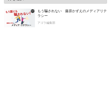
もう騙されない 藤原かずえのメディアリテ
ラシー
アゴラ編集部