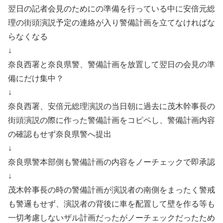
翌日の記者会見のためにの準備を行っている中に安倍元総
理の街頭演説予定の連絡が入り警備計画を立てなければな
らなくなる
↓
奈良西署と奈良県警、警備計画を放置して翌日の会見の準
備にだけ集中？
↓
奈良西署、安倍元総理演説の当日朝に過去に茂木幹事長の
街頭演説の際に作った警備計画をコピペし、警備計画内容
の確認もせず奈良県警へ提出
↓
奈良県警本部側も警備計画の内容をノーチェックで即承認
↓
茂木幹事長の時の警備計画が演説者の南側をまったく警戒
も警邏もせず、演説者の背後に車を配置して壁を作る等も
一切考慮しないザル計画だったがノーチェックだったため