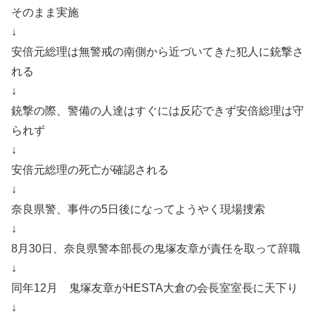
そのまま実施
↓
安倍元総理は無警戒の南側から近づいてきた犯人に銃撃さ
れる
↓
銃撃の際、警備の人達はすぐには反応できず安倍総理は守
られず
↓
安倍元総理の死亡が確認される
↓
奈良県警、事件の5日後になってようやく現場捜索
↓
8月30日、奈良県警本部長の鬼塚友章が責任を取って辞職
↓
同年12月 鬼塚友章がHESTA大倉の会長室室長に天下り
↓