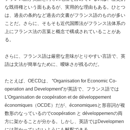
な既得権という面もあるが、実用的な理由もある。ひとつ
は、過去の条約など過去の文書がフランス語のものが多い
ことだ。さらに、そもそも近代国際法がフランス法体系の
上にフランス法の言葉と概念で構成されていることがあ
る。
さらに、フランス語は厳密な意味がとりやすい言語で、英
語は文法が簡単なために、曖昧さが残るのだ。
たとえば、OECDは、 “Organisation for Economic Co-
operation and Development”が英語で、フランス語では
L’Organisation de coopération et de développement
économiques（OCDE）だが、économiquesと形容詞が複
数形のなっているのでcoopération と développemenの両
方に架かることが分かる。しかし、英語ではDevelopmen
には架かっていないようにも解釈できる。