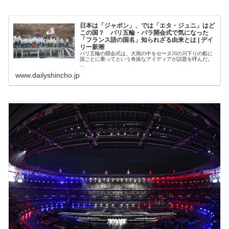
日本は「ジャポン」、では「エタ・ジュニ」はど
この国？ パリ五輪・パラ開会式で気になった
「フランス語の国名」知られざる由来とは | デイ
リー新潮
パリ五輪の開会式は、大雨の中をセーヌ川の川下りの船に
国ごとに乗ってという奇抜なアイディアが話題を呼んだ。
…
www.dailyshincho.jp