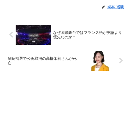
岡本 裕明
なぜ国際舞台ではフランス語が英語より
優先なのか？
衆院補選で公認取消の高橋茉莉さんが死
亡