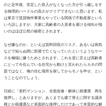
のと定年後、安定した収入がなくなった方が引っ越しをす
る物理的ハードルの高さがクリアできないと思います。私
は東京で賃貸物件事業もやっている関係で不動産屋といろ
いろ話しますが、大家に高齢者の入居者を避ける傾向が強
いのはほぼ公然の秘密とされます。
なぜ嫌なのか、といえば賃料回収のリスク、あるいは病気
などで知らぬ間に部屋で亡くなっていたというようなケー
スを極端に嫌うためとされます。これを逆に言えば高齢者
にとって今住んでいる住宅から動けと言われたらカネの問
題ではなく、俺の住む場所を探してからモノを申せ、とい
うことなのでしょう。
日経に「老朽マンション、全面改修・解体に税優遇 再生
後押し」とありますが、あくまでも建て替えに関する議決
権とか税優遇など表面的な後押しだけであって本質的な解