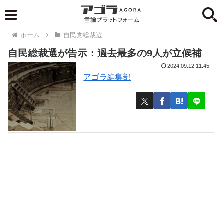
ホーム
自民党総裁選
自民総裁選が告示：過去最多の9人が立候補
2024.09.12 11:45
アゴラ編集部