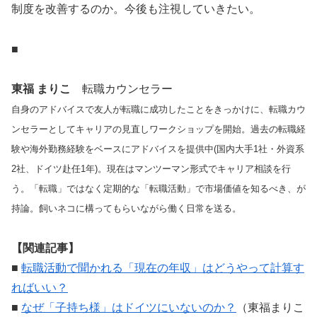
制度を改善するのか。今後も注視していきたい。
■
東福 まりこ
転職カウンセラー
自身のアドバイスで友人が転職に成功したことをきっかけに、転職カウ
ンセラーとしてキャリアの見直しワークショップを開始。過去の転職経
験や海外勤務経験をベースにアドバイスを提供中(国内大手1社・外資系
2社、ドイツ赴任1年)。現在はマンツーマン形式でキャリア相談を行
う。「転職」ではなく定期的な「転職活動」で市場価値を知るべき、が
持論。飼いネコに構ってもらいながら働く日常を送る。
【関連記事】
■
転職活動で聞かれる「現在の年収」はどうやって計算す
ればいい？
■
なぜ「子持ち様」はドイツにいないのか？
（東福まりこ