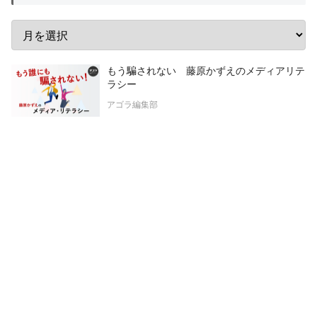
もう騙されない 藤原かずえのメディアリテ
ラシー
アゴラ編集部