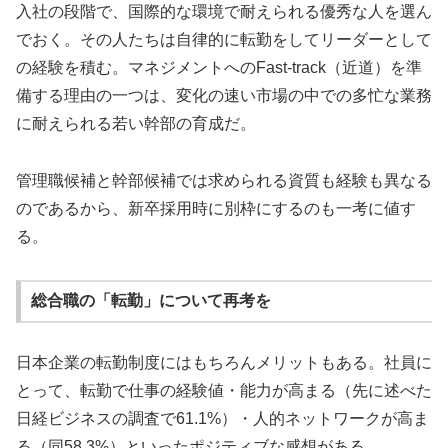
入社の段階で、国際的な環境で耐えられる優秀な人を選ん
でおく。その人たちは自律的に転勤をしてリーダーとして
の経験を積む。マネジメントへのFast-track（近道）を準
備する理由の一つは、変化の速い市場の中での多忙な業務
に耐えられる若い幹部の育成だ。
管理職候補と幹部候補では求められる資質も経験も異なる
のであるから、新卒採用時に別枠にするのも一考に値す
る。
総合職の「転勤」について再考を
日本企業の転勤制度にはもちろんメリットもある。社員に
とって、転勤で仕事の経験値・能力が高まる（先に述べた
日経ビジネスの調査で61.1%）・人的ネットワークが高ま
る（同58.3%）といったポジティブな感想がある。