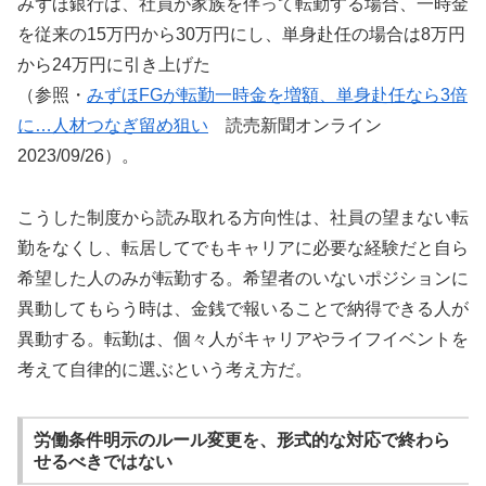
みずほ銀行は、社員が家族を伴って転勤する場合、一時金
を従来の15万円から30万円にし、単身赴任の場合は8万円
から24万円に引き上げた
（参照・
みずほFGが転勤一時金を増額、単身赴任なら3倍
に…人材つなぎ留め狙い
読売新聞オンライン
2023/09/26）。
こうした制度から読み取れる方向性は、社員の望まない転
勤をなくし、転居してでもキャリアに必要な経験だと自ら
希望した人のみが転勤する。希望者のいないポジションに
異動してもらう時は、金銭で報いることで納得できる人が
異動する。転勤は、個々人がキャリアやライフイベントを
考えて自律的に選ぶという考え方だ。
労働条件明示のルール変更を、形式的な対応で終わら
せるべきではない