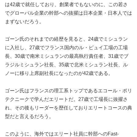
は42歳で就任しており、創業者でもないのに、この若さ
でグローバル企業の幹部への抜擢は日本企業・日本人では
まずないだろう。
ゴーン氏のそれまでの経歴を見ると、24歳でミシュラン
に入社し、27歳でフランス国内のル・ピュイ工場の工場
長、30歳で南米ミシュランの最高執行責任者、31歳でブ
ラジルミシュラン社長、35歳で北米ミシュラン社長、ル
ノーに移り上席副社長になったのが42歳である。
ゴーン氏はフランスの理工系トップであるエコール・ポリ
テクニークで学んだエリートだ。27歳で工場長に抜擢さ
れ、その後もリーダーを歴任しておりエリートコースの典
型だと言えるだろう。
このように、海外ではエリート社員に幹部へのFast-