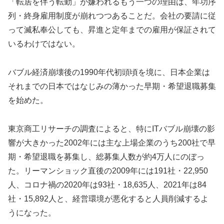
「転居を伴う転勤」が嫌われるもう一つの理由は、年功序
列・終身雇用制度が崩れつつあることだ。会社の要請に従
って滅私奉公しても、昇進と定年までの雇用が保証されて
いるわけではない。
バブル経済崩壊後の1990年代初頭頃を境に、日本企業は
それまでの日本ではなじみの薄かった早期・希望退職募集
を始めた。
東京商工リサーチの調査によると、特にITバブル崩壊の影
響が大きかった2002年には主な上場企業のうち200社で早
期・希望退職を募集し、総募集人数が約4万人にのぼっ
た。リーマンショック直後の2009年には191社・22,950
人、コロナ禍の2020年は93社・18,635人、2021年は84
社・15,892人と、経営環境が悪化すると人員削減するよ
うになった。