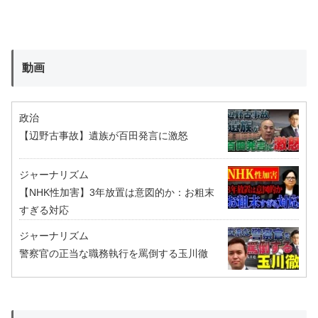
動画
政治
【辺野古事故】遺族が百田発言に激怒
ジャーナリズム
【NHK性加害】3年放置は意図的か：お粗末
すぎる対応
ジャーナリズム
警察官の正当な職務執行を罵倒する玉川徹