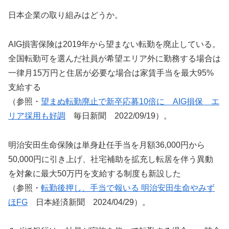
日本企業の取り組みはどうか。
AIG損害保険は2019年から望まない転勤を廃止している。
全国転勤可を選んだ社員が希望エリア外に勤務する場合は
一律月15万円と住居が必要な場合は家賃手当を最大95%
支給する
（参照・
望まぬ転勤廃止で新卒応募10倍に AIG損保 エ
リア採用も好調
毎日新聞 2022/09/19）。
明治安田生命保険は単身赴任手当を月額36,000円から
50,000円に引き上げ、社宅補助を拡充し転居を伴う異動
を対象に最大50万円を支給する制度も新設した
（参照・
転勤後押し、手当で報いる 明治安田生命やみず
ほFG
日本経済新聞 2024/04/29）。