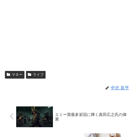
マネー
ライフ
中沢 良平
エミー賞最多栄冠に輝く真田広之氏の偉
業