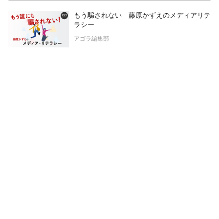
もう騙されない 藤原かずえのメディアリテ
ラシー
アゴラ編集部