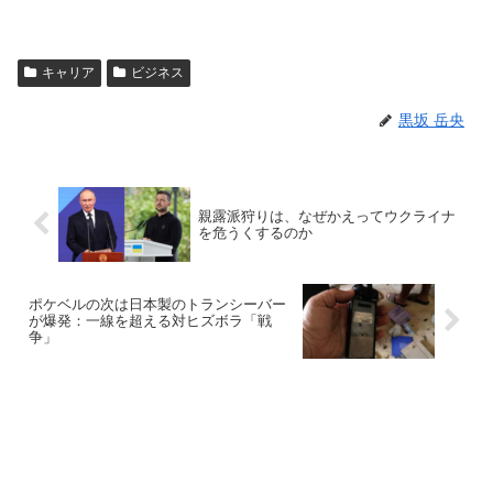
キャリア
ビジネス
黒坂 岳央
親露派狩りは、なぜかえってウクライナ
を危うくするのか
ポケベルの次は日本製のトランシーバー
が爆発：一線を超える対ヒズボラ「戦
争」