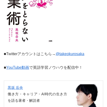
■Twitterアカウントはこちら→
@takeokurosaka
■
YouTube動画
で英語学習ノウハウを配信中！
黒坂 岳央
働き方・キャリア・AI時代の生き方
を語る著者・解説者