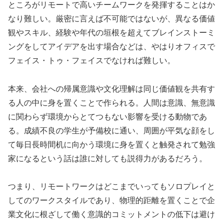
ところがリモートで高いチームワークを発揮することはか
なり難しい。厳密に言えば不可能ではないが、異なる価値
観やスキル、経験や年代の垣根を超えてブレインストーミ
ングをしてアイデアを出す場合などは、やはりオフィスで
フェイス・トゥ・フェイスでなければ難しい。
本来、会社への帰属意識や文化理解は同じ価値観を共有す
る人の中に身を置くことで作られる。人間は意識、無意識
に関わらず環境からとてつもない影響を受ける動物であ
る。成績不良の学生が予備校に通い、周囲が平気な顔をし
て毎日長時間机に向かう環境に身を置くと触発されて勉強
家になるという話は誰に対しても説得力があるだろう。
つまり、リモートワークはどこまでいってもソロプレイと
してのワークスタイルであり、物理的距離を置くことで企
業文化に根ざして働く意識的コミットメントの低下は避け