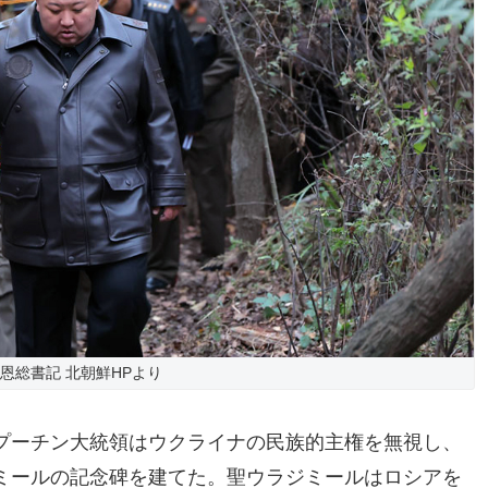
恩総書記 北朝鮮HPより
プーチン大統領はウクライナの民族的主権を無視し、
ミールの記念碑を建てた。聖ウラジミールはロシアを