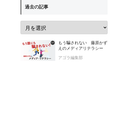
過去の記事
もう騙されない 藤原かず
えのメディアリテラシー
アゴラ編集部