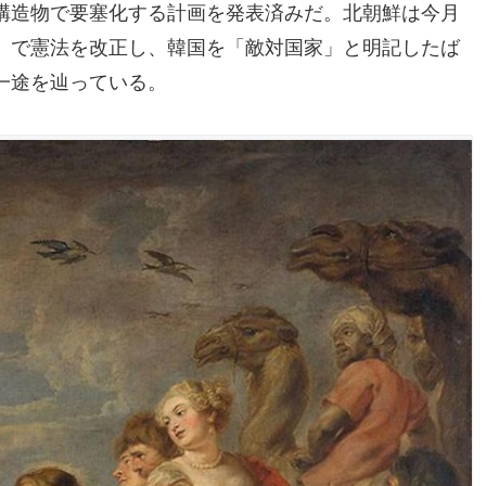
構造物で要塞化する計画を発表済みだ。北朝鮮は今月
）で憲法を改正し、韓国を「敵対国家」と明記したば
一途を辿っている。