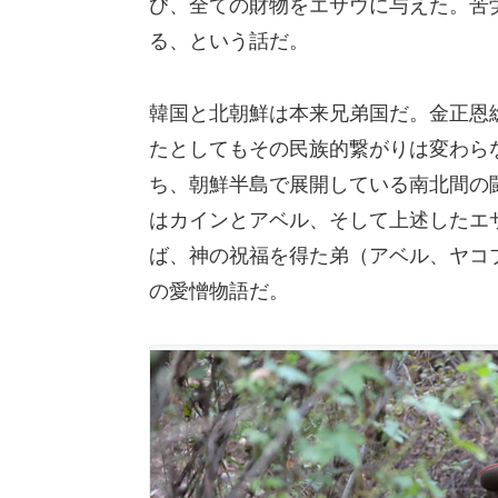
び、全ての財物をエサウに与えた。苦
る、という話だ。
韓国と北朝鮮は本来兄弟国だ。金正恩
たとしてもその民族的繋がりは変わら
ち、朝鮮半島で展開している南北間の
はカインとアベル、そして上述したエ
ば、神の祝福を得た弟（アベル、ヤコ
の愛憎物語だ。