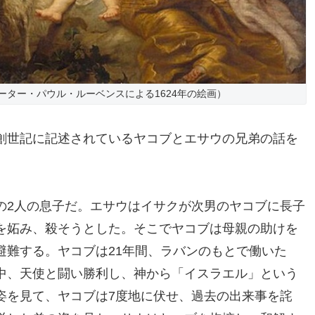
ーター・パウル・ルーベンスによる1624年の絵画）
創世記に記述されているヤコブとエサウの兄弟の話を
の2人の息子だ。エサウはイサクが次男のヤコブに長子
を妬み、殺そうとした。そこでヤコブは母親の助けを
避難する。ヤコブは21年間、ラバンのもとで働いた
中、天使と闘い勝利し、神から「イスラエル」という
姿を見て、ヤコブは7度地に伏せ、過去の出来事を詫