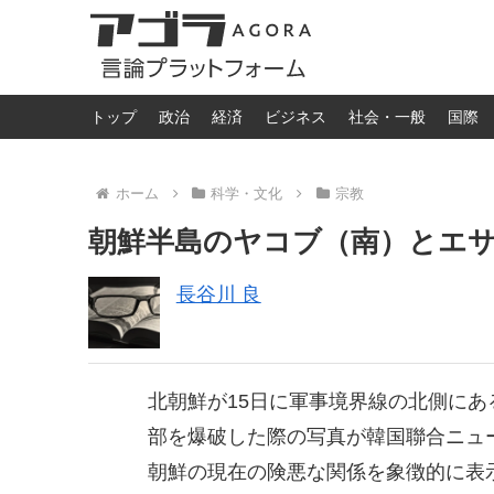
トップ
政治
経済
ビジネス
社会・一般
国際
ホーム
科学・文化
宗教
朝鮮半島のヤコブ（南）とエ
長谷川 良
北朝鮮が15日に軍事境界線の北側に
部を爆破した際の写真が韓国聯合ニュ
朝鮮の現在の険悪な関係を象徴的に表