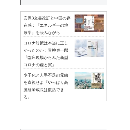
安保3文書改訂と中国の存
在感：『エネルギーの地
政学』を読みながら
コロナ対策は本当に正し
かったのか：青柳貞一郎
『臨床現場からみた新型
コロナの虚と実』
少子化と人手不足の元凶
を直視せよ『やっぱり高
度経済成長は復活でき
る』