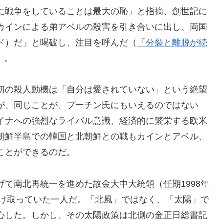
に戦争をしていることは最大の恥」と指摘、創世記に
カインによる弟アベルの殺害を引き合いに出し、両国
ド）だ」と喝破し、注目を呼んだ（
「分裂と離脱が続
）。
初の殺人動機は「自分は愛されていない」という絶望
が、同じことが、プーチン氏にもいえるのではない
イナへの強烈なライバル意識、経済的に繁栄する欧米
朝鮮半島での韓国と北朝鮮との戦もカインとアベル、
ことができるのだ。
て南北再統一を進めた故金大中大統領（任期1998年
受け取っていた一人だ。「北風」ではなく、「太陽」で
心した。しかし、その太陽政策は北側の金正日総書記