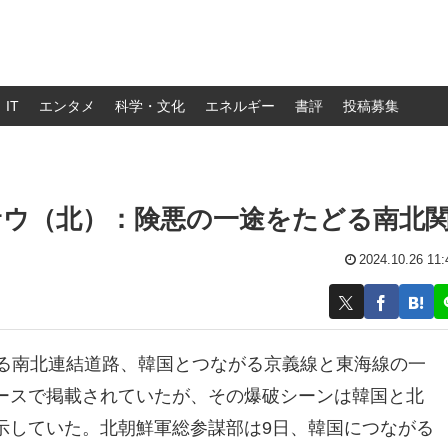
IT
エンタメ
科学・文化
エネルギー
書評
投稿募集
サウ（北）：険悪の一途をたどる南北
2024.10.26 11:
ある南北連結道路、韓国とつながる京義線と東海線の一
ースで掲載されていたが、その爆破シーンは韓国と北
示していた。北朝鮮軍総参謀部は9日、韓国につながる