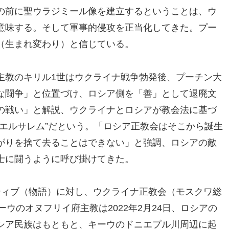
の前に聖ウラジミール像を建立するということは、ウ
意味する。そして軍事的侵攻を正当化してきた。プー
（生まれ変わり）と信じている。
主教のキリル1世はウクライナ戦争勃発後、プーチン大
な闘争」と位置づけ、ロシア側を「善」として退廃文
の戦い」と解説、ウクライナとロシアが教会法に基づ
エルサレム”だという。「ロシア正教会はそこから誕生
がりを捨て去ることはできない」と強調、ロシアの敵
士に闘うように呼び掛けてきた。
ティブ（物語）に対し、ウクライナ正教会（モスクワ総
ウのオヌフリイ府主教は2022年2月24日、ロシアの
シア民族はもともと、キーウのドニエプル川周辺に起