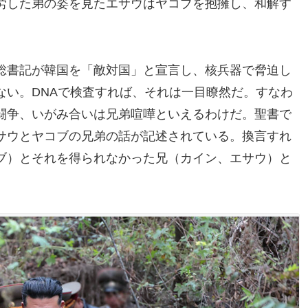
労した弟の姿を見たエサウはヤコブを抱擁し、和解す
総書記が韓国を「敵対国」と宣言し、核兵器で脅迫し
ない。DNAで検査すれば、それは一目瞭然だ。すなわ
闘争、いがみ合いは兄弟喧嘩といえるわけだ。聖書で
サウとヤコブの兄弟の話が記述されている。換言すれ
ブ）とそれを得られなかった兄（カイン、エサウ）と