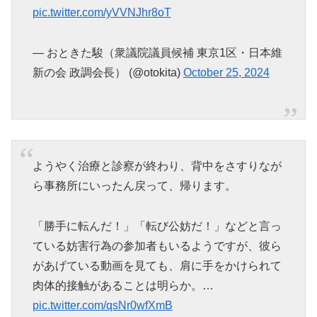
pic.twitter.com/yVVNJhr8oT
— おときた駿（衆議院議員候補 東京1区・日本維
新の会 政調会長） (@otokita)
October 25, 2024
ようやく治療と診察が終わり、背中をさすりなが
ら事務所にいったん戻って、帰ります。
「勝手に転んだ！」「転び公妨だ！」などと言っ
ている妨害行為の参加者もいるようですが、彼ら
があげている動画を見ても、肩に手をかけられて
肉体的接触があることは明らか。…
pic.twitter.com/qsNr0wfXmB