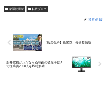
衆議院選挙
転載ブログ
音喜多 駿
【徹底分析】総選挙、最終盤情勢
船井電機がただならぬ理由の破産手続き
で従業員2000人を即時解雇