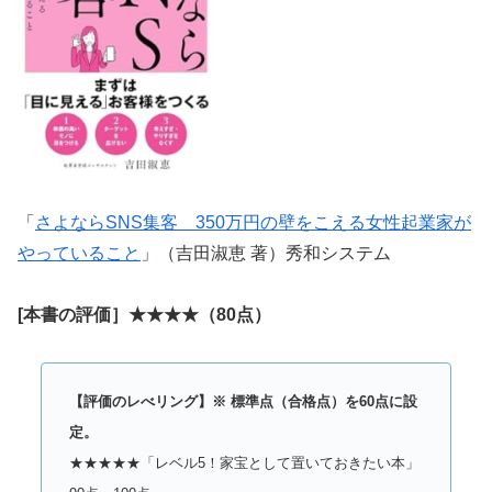
「
さよならSNS集客 350万円の壁をこえる女性起業家が
やっていること
」（吉田淑恵 著）秀和システム
[本書の評価］★★★★（80点）
【評価のレべリング】※ 標準点（合格点）を60点に設
定。
★★★★★「レベル5！家宝として置いておきたい本」