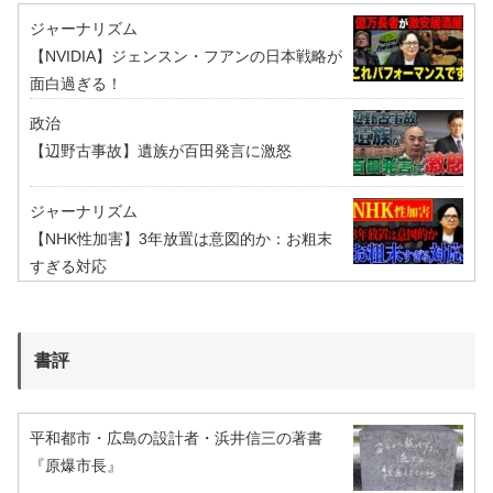
ジャーナリズム
【NVIDIA】ジェンスン・フアンの日本戦略が
面白過ぎる！
政治
【辺野古事故】遺族が百田発言に激怒
ジャーナリズム
【NHK性加害】3年放置は意図的か：お粗末
すぎる対応
書評
平和都市・広島の設計者・浜井信三の著書
『原爆市長』