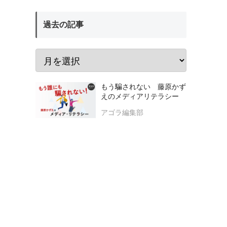
過去の記事
もう騙されない 藤原かず
えのメディアリテラシー
アゴラ編集部