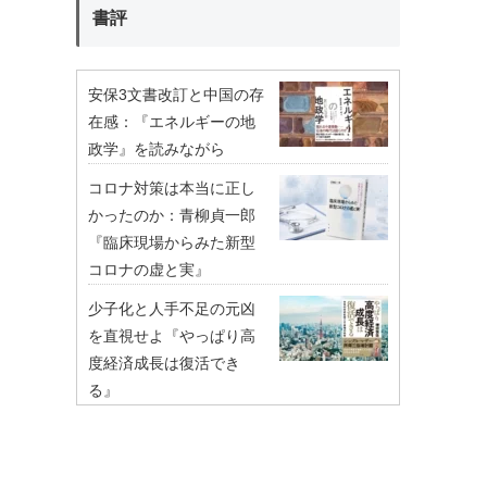
書評
安保3文書改訂と中国の存
在感：『エネルギーの地
政学』を読みながら
コロナ対策は本当に正し
かったのか：青柳貞一郎
『臨床現場からみた新型
コロナの虚と実』
少子化と人手不足の元凶
を直視せよ『やっぱり高
度経済成長は復活でき
る』