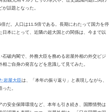
間有効観光用マルチビザの導入や、歴史認識問題に関わ
どが話題となった。
.5倍だ。人口は11.5倍である。長期にわたって国力を停
た日本にとって、近隣の超大国との関係は、今まで以
い石破内閣で、外務大臣を務める岩屋外相の外交ビジ
外相ご自身の発言などを意識して見てみた。
た岩屋大臣
は、「本年の振り返り」と表現しながら、
語った。
アの安全保障環境など、本年も引き続き、国際情勢は