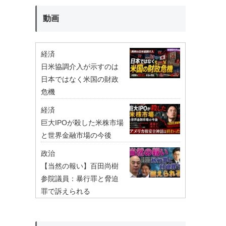
動画
経済
日米協調介入が示すのは
日本ではなく米国の財政
危機
経済
巨大IPOが殺した米株市場
と世界金融市場の今後
政治
【当然の報い】百田尚樹
参院議員：暴行罪と脅迫
罪で訴えられる