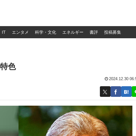
IT
エンタメ
科学・文化
エネルギー
書評
投稿募集
特色
2024.12.30 06: