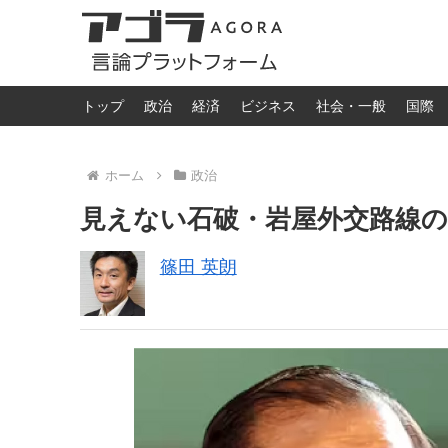
トップ
政治
経済
ビジネス
社会・一般
国際
ホーム
政治
見えない石破・岩屋外交路線の
篠田 英朗