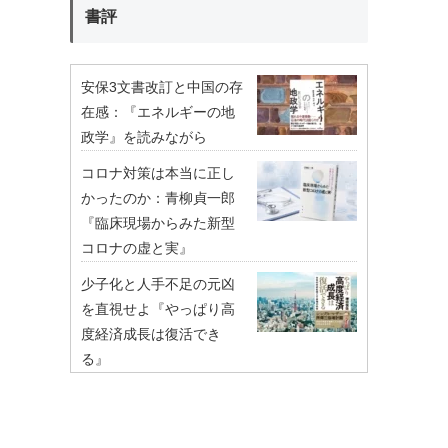
書評
安保3文書改訂と中国の存
在感：『エネルギーの地
政学』を読みながら
コロナ対策は本当に正し
かったのか：青柳貞一郎
『臨床現場からみた新型
コロナの虚と実』
少子化と人手不足の元凶
を直視せよ『やっぱり高
度経済成長は復活でき
る』