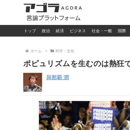
トップ
政治
経済
ビジネス
社会・一般
国際
ホーム
科学・文化
ポピュリズムを生むのは熱狂
與那覇 潤