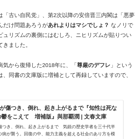
は「古い自民党」、第2次以降の安倍晋三内閣は「悪夢
んだけ問題あろうが
あれよりはマシでしょ？
なノリで
ピュリズムの裏側にはむしろ、ニヒリズムが貼りつい
てきました。
気から復帰した2018年に、「
尊厳のデフレ
」という
は、同書の文庫版に増補として再録していますので、
が傷つき、倒れ、起き上がるまで『知性は死な
の鬱をこえて 増補版』與那覇潤 | 文春文庫
傷つき、倒れ、起き上がるまで 気鋭の歴史学者を三十代半
つ病が襲う。回復の中、能力主義を超える社会のあり方を模