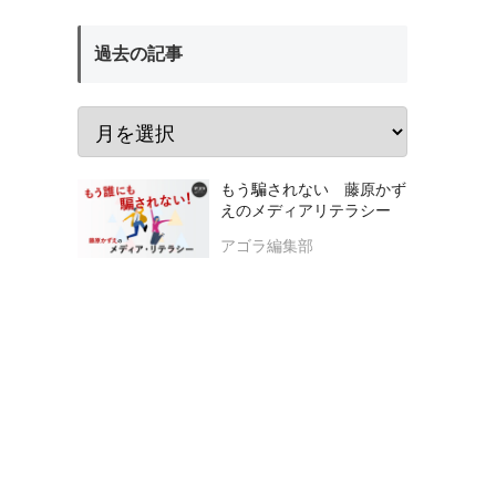
過去の記事
もう騙されない 藤原かず
えのメディアリテラシー
アゴラ編集部