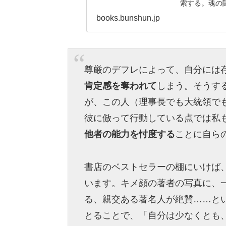
索する。魂の
て 増補版』
books.bunshun.jp
尊厳のデフレによって、自分には
肯定感を奪われて
しまう。そうす
が、この人（理事長でも大統領で
彼に倣って行動している点では私
他者の能力を忖度する
ことに自ら
書店のベストセラーの棚にいけば
います。キメ顔の著者の写真に、
る、親交ある著名人が絶賛……と
とることで、「自分は少なくとも