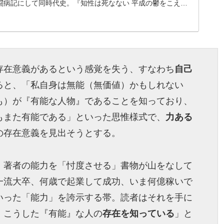
闘病記にして同時代史。『知性は死なない 平成の鬱をこえ
與那覇潤
存在意義があるという感覚を失う、すなわち
自己
ると、「私自身は無能（無価値）かもしれない
も）が『有能な人物』であることを知っており、
もまた有能である」といった思惟様式で、
力ある
の存在意義を見出そうとする。
、著者の能力を「忖度させる」書物が山をなして
一流大卒、何歳で起業して成功、いま何億稼いで
いった「能力」を誇示する帯。読者はそれを手に
、こうした『有能』な人の
存在を知っている
」と