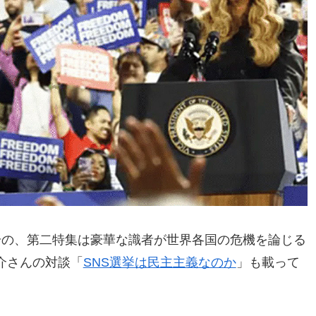
号の、第二特集は豪華な識者が世界各国の危機を論じる
介さんの対談「
SNS選挙は民主主義なのか
」も載って