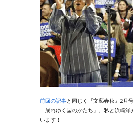
前回の記事
と同じく『文藝春秋』2月
「崩れゆく国のかたち」。私と浜崎洋
います！