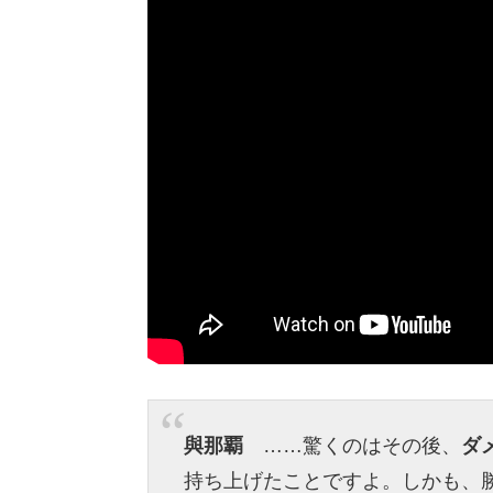
與那覇
……驚くのはその後、
ダ
持ち上げたことですよ。しかも、