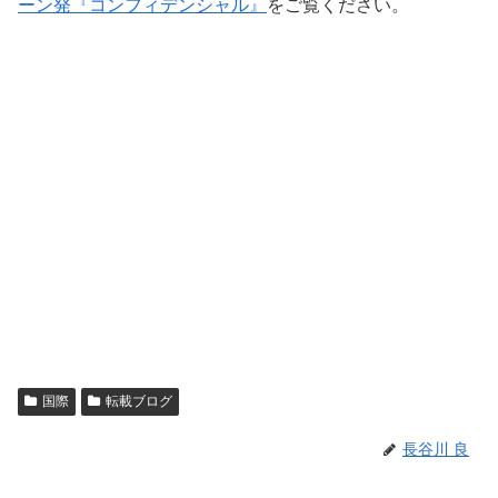
ーン発『コンフィデンシャル』
をご覧ください。
国際
転載ブログ
長谷川 良