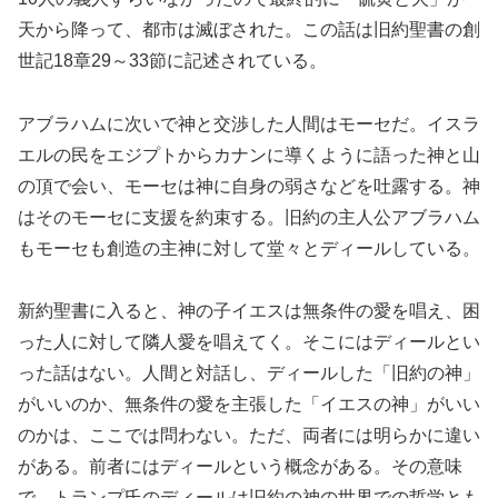
天から降って、都市は滅ぼされた。この話は旧約聖書の創
世記18章29～33節に記述されている。
アブラハムに次いで神と交渉した人間はモーセだ。イスラ
エルの民をエジプトからカナンに導くように語った神と山
の頂で会い、モーセは神に自身の弱さなどを吐露する。神
はそのモーセに支援を約束する。旧約の主人公アブラハム
もモーセも創造の主神に対して堂々とディールしている。
新約聖書に入ると、神の子イエスは無条件の愛を唱え、困
った人に対して隣人愛を唱えてく。そこにはディールとい
った話はない。人間と対話し、ディールした「旧約の神」
がいいのか、無条件の愛を主張した「イエスの神」がいい
のかは、ここでは問わない。ただ、両者には明らかに違い
がある。前者にはディールという概念がある。その意味
で、トランプ氏のディールは旧約の神の世界での哲学とも