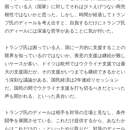
困っている人（国家）に対してそれは少々えげつない商売
根性ではないかと思った。しかし、時間が経過してトラン
プ氏のディールを考え出すと、自負するだけにトランプ氏
のディールには深遠な哲学があることに気が付いた。
トランプ氏は困っている人、国に一方的に支援することの
限界を知っているのではないか。善意の支援は継続が難し
いケースが多い。ドイツは欧州ではウクライナ支援では最
大の支援国だが、その支援がいつまでも継続できるかとい
う深刻な議論がある。国民経済は2年連続リセッション
だ。国民の間でウクライナ支援を打ち切るべきだといった
声も聞かれる、といった具合いだ。
トランプ氏のディールは相手を対等の立場と見なし、条件
闘争を展開させている。これだけ提供するから、あなたか
らはこれだけの・・といったやり取りだ。対等のディール