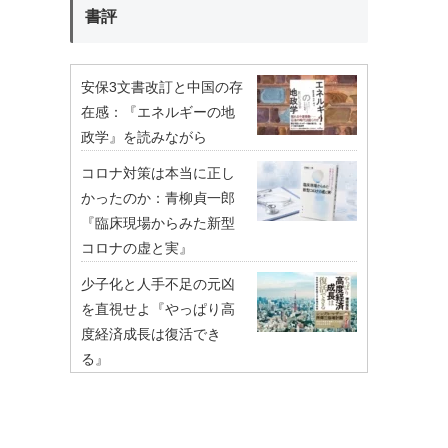
書評
安保3文書改訂と中国の存
在感：『エネルギーの地
政学』を読みながら
コロナ対策は本当に正し
かったのか：青柳貞一郎
『臨床現場からみた新型
コロナの虚と実』
少子化と人手不足の元凶
を直視せよ『やっぱり高
度経済成長は復活でき
る』