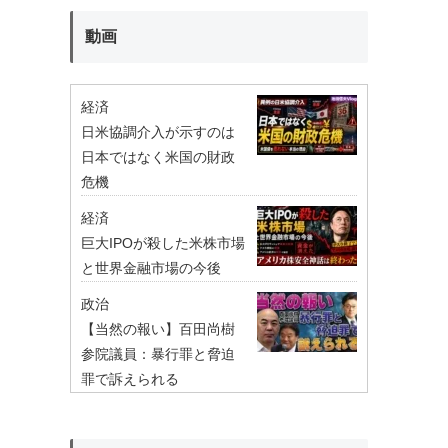
動画
経済
日米協調介入が示すのは
日本ではなく米国の財政
危機
経済
巨大IPOが殺した米株市場
と世界金融市場の今後
政治
【当然の報い】百田尚樹
参院議員：暴行罪と脅迫
罪で訴えられる