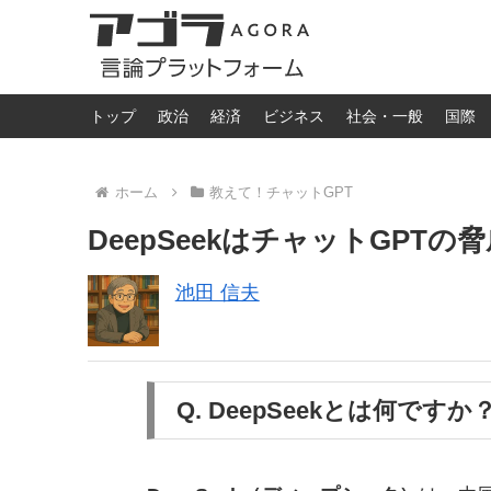
トップ
政治
経済
ビジネス
社会・一般
国際
ホーム
教えて！チャットGPT
DeepSeekはチャットGPTの
池田 信夫
Q. DeepSeekとは何ですか