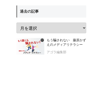
過去の記事
もう騙されない 藤原かず
えのメディアリテラシー
アゴラ編集部