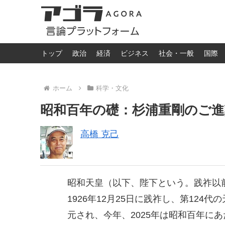
トップ
政治
経済
ビジネス
社会・一般
国際
ホーム
科学・文化
昭和百年の礎：杉浦重剛のご進
高橋 克己
昭和天皇（以下、陛下という。践祚以
1926年12月25日に践祚し、第12
元され、今年、2025年は昭和百年に