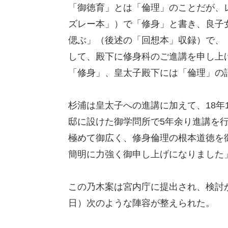
「御徳育」とは「倫理」のことだが、
ズレー本」）で「修身」と書き、良子
偲ぶ」（後述の「回想本」収録）で、
して、殿下に修身科のご進講を申し上
「修身」、皇太子殿下には「倫理」の
杉浦は皇太子への進講に加えて、18年
邸に設けた御学問所で5年余り進講を
極めて御広く、修身倫理の根本道徳を
簡明に力強く御申し上げになりました
この乃木案は宮内庁に提出され、検討が
日）次のような陣容が整えられた。