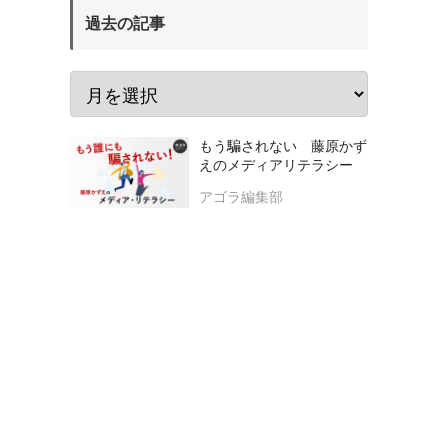
過去の記事
もう騙されない 藤原かず
えのメディアリテラシー
アゴラ編集部