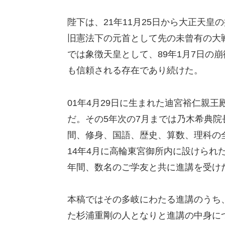
陛下は、21年11月25日から大正天
旧憲法下の元首として先の未曾有の大戦
では象徴天皇として、89年1月7日の
も信頼される存在であり続けた。
01年4月29日に生まれた迪宮裕仁親王
だ。その5年次の7月までは乃木希典院
間、修身、国語、歴史、算数、理科の
14年4月に高輪東宮御所内に設けられた
年間、数名のご学友と共に進講を受け
本稿ではその多岐にわたる進講のうち
た杉浦重剛の人となりと進講の中身に