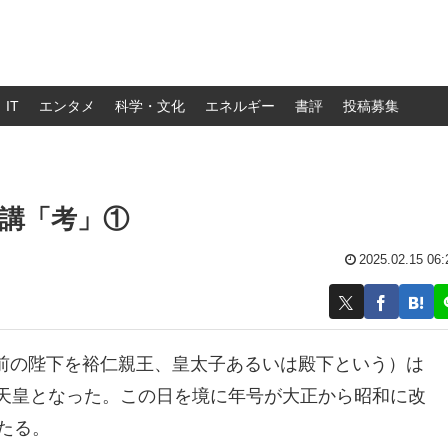
IT
エンタメ
科学・文化
エネルギー
書評
投稿募集
講「考」①
2025.02.15 06:
前の陛下を裕仁親王、皇太子あるいは殿下という）は
4代の天皇となった。この日を境に年号が大正から昭和に改
あたる。