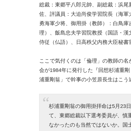
総裁：東郷平八郎元帥、副総裁：浜尾
佐、評議員：大迫尚俊学習院長（海軍
勇海軍少将、御用掛（教師）：白鳥庫
理）、飯島忠夫学習院教授（国語・漢
侍従（仏語）、日高秩父内務大臣秘書
ここで気付くのは「倫理」の教師の名
会が1984年に発行した『回想杉浦重
浦重剛翁」で幹事の小笠原長生はこう
杉浦重剛翁の御用掛拝命は5月23
て、東郷総裁以下選考委員が、慎
なかったのも当然ではないか。国