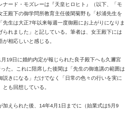
レナード・モズレーは『天皇ヒロヒト』（以下、「モ
女王殿下の御学問所教育主任後閑菊野も「杉浦先生を
「先生は大正7年以来毎週一度御殿にお上がりになりま
げられました」と記している。筆者は、女王殿下には
語が相応しいと感じる。
1月19日に婚約内定が報じられた良子殿下へも久邇宮
行った。これに陪席した後閑は「先生の御進講の範囲は
御説きになる」だけでなく「日常の色々の行いを実に
」とも回想している。
加えられた後、14年4月1日までに（始業式は5月9