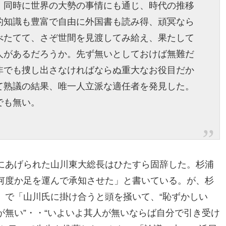
、同時に世界の大勢の事情にも通じ、時代の推移
的知識も豊富で自由に外国書も読み得、頑冥なら
べたてて、さぞ世間を見渡してみ給え、果たして
人があるだろうか。先ず無いとしておけば無難だ
非でも捜し出さなければならぬ重大なお役目だか
て熟議の結果、唯一人立派な適任者を発見した。
でも無い。
にあげられた山川東大総長はひたすら固辞した。杉浦
何度か足を運んで承知させた」と書いている。が、杉
」で「山川氏に掛け合うと頭を掻いて、“恥ずかしい
無い”・・“いよいよ其人が無いならば自分で引き受け