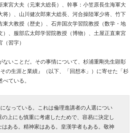
新東宮大夫（元東大総長）、幹事：小笠原長生海軍大
大将）、山川健次郎東大総長、河合操陸軍少将、竹下
吉東大教授（歴史）、石井国次学習院教授（数学・地
文）、服部広太郎学習院教授（博物）、土屋正直東宮
官（習字）
がないことだ。その事情について、杉浦重剛先生顕彰
剛 その生涯と業績』（以下、「回想本」）に寄せた「杉
述べている。
日になっている。これは倫理進講者の人選につい
重の上にも慎重に考慮したためで、容易に決定し
士はある。精神家はある。皇漢学者もある。敬神