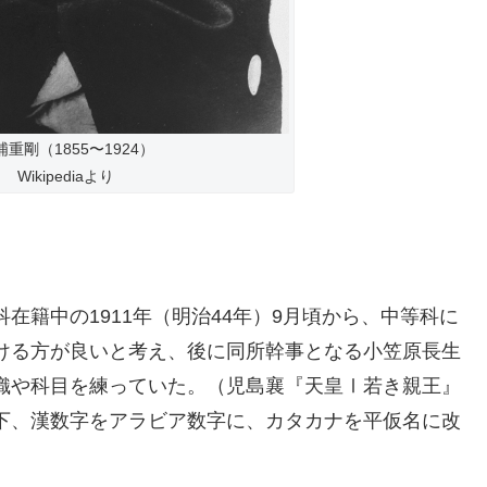
浦重剛（1855〜1924）
Wikipediaより
在籍中の1911年（明治44年）9月頃から、中等科に
ける方が良いと考え、後に同所幹事となる小笠原長生
織や科目を練っていた。（児島襄『天皇Ⅰ若き親王』
下、漢数字をアラビア数字に、カタカナを平仮名に改