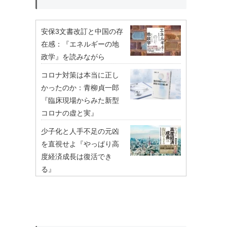
安保3文書改訂と中国の存
在感：『エネルギーの地
政学』を読みながら
コロナ対策は本当に正し
かったのか：青柳貞一郎
『臨床現場からみた新型
コロナの虚と実』
少子化と人手不足の元凶
を直視せよ『やっぱり高
度経済成長は復活でき
る』