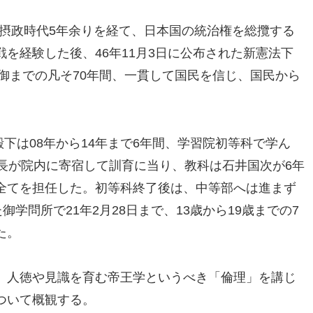
皇の摂政時代5年余りを経て、日本国の統治権を総攬する
を経験した後、46年11月3日に公布された新憲法下
崩御までの凡そ70年間、一貫して国民を信じ、国民から
殿下は08年から14年まで6年間、学習院初等科で学ん
長が院内に寄宿して訓育に当り、教科は石井国次が6年
全てを担任した。初等科終了後は、中等部へは進まず
御学問所で21年2月28日まで、13歳から19歳までの7
た。
、人徳や見識を育む帝王学というべき「倫理」を講じ
ついて概観する。