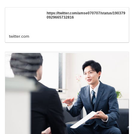
https://twitter.com/amse070707/status/190379
0929665732816
twitter.com