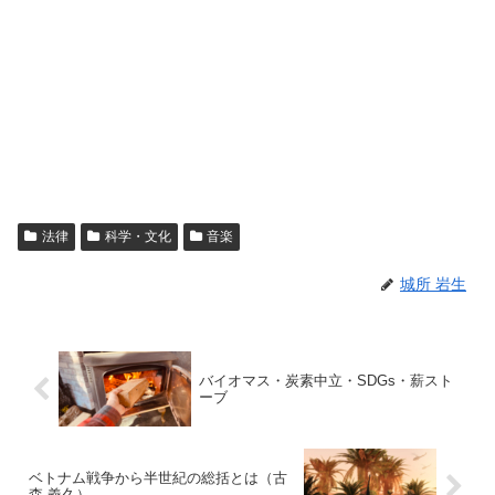
法律
科学・文化
音楽
城所 岩生
バイオマス・炭素中立・SDGs・薪スト
ーブ
ベトナム戦争から半世紀の総括とは（古
森 義久）