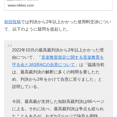
んな解決になったのかしら」音楽教室での著作権料徴収を
めぐる問題について日比学くん...
www.nikkei.com
前回投稿
では判決から2年以上かかった使用料交渉につい
て、以下のように疑問を提起した。
2022年10月の最高裁判決から2年以上かかった理
由について、「
音楽教室規定に関する音楽教育を
守る会とJASRACの合意について
」は「協議当初
は、最高裁判決の解釈に多くの時間を要したた
め、判決から2年をかけて合意に至りました」と
説明している。
今回、最高裁が支持した知財高裁判決は66ページ
に上る。それに比べ、最高裁判決は争点も絞られ
たこともあるが、わずか2ページで論旨も明快。