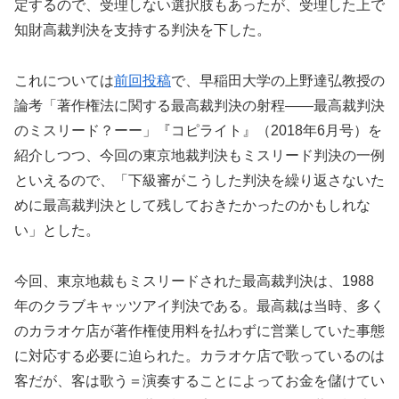
定するので、受理しない選択肢もあったが、受理した上で
知財高裁判決を支持する判決を下した。
これについては
前回投稿
で、早稲田大学の上野達弘教授の
論考「著作権法に関する最高裁判決の射程――最高裁判決
のミスリード？ーー」『コピライト』（2018年6月号）を
紹介しつつ、今回の東京地裁判決もミスリード判決の一例
といえるので、「下級審がこうした判決を繰り返さないた
めに最高裁判決として残しておきたかったのかもしれな
い」とした。
今回、東京地裁もミスリードされた最高裁判決は、1988
年のクラブキャッツアイ判決である。最高裁は当時、多く
のカラオケ店が著作権使用料を払わずに営業していた事態
に対応する必要に迫られた。カラオケ店で歌っているのは
客だが、客は歌う＝演奏することによってお金を儲けてい