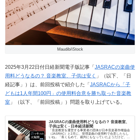
Maudib/iStock
2025年3月22日付日経新聞電子版記事「
JASRACの楽曲使
用料どうなるの？ 音楽教室、子供は安く
」（以下、「日
経記事」）は、前回投稿で紹介した「
JASRACから「子
どもは1人年間100円」の使用料合意を勝ち取った音楽教
室
」（以下、「前回投稿」）問題を取り上げている。
JASRACの楽曲使用料どうなるの？ 音楽教室、
子供は安く - 日本経済新聞
「音楽教室を運営する事業者の団体が日本音楽著作権協会
（JASRAC）と2月に、管理楽曲の使用料で合意したらし
いね」「長くもめて、裁判にもなっていたようだけど、ど