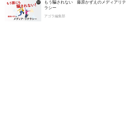
もう騙されない 藤原かずえのメディアリテ
ラシー
アゴラ編集部