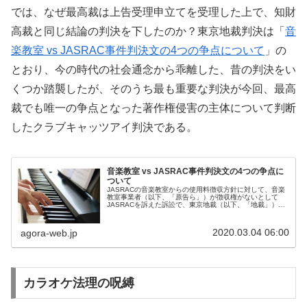
では、なぜ最高裁は上告受理申立てを受理した上で、知財
高裁と同じ結論の判決を下したのか？東京地裁判決は「
音
楽教室 vs JASRAC事件判決文の4つの争点について
」の
とおり、今の時代の社会通念から乖離した、昔の判決をい
くつか踏襲したが、そのうち最も重要な判決が今回、最高
裁でも唯一の争点となった著作権侵害の主体について判断
したクラブキャッツアイ判決である。
音楽教室 vs JASRAC事件判決文の4つの争点に
ついて
JASRACの音楽教室からの使用料徴収方針に対して、音楽
教室事業者（以下、「原告ら」）が徴収権がないとして
JASRACを訴えた訴訟で、東京地裁（以下、「地裁」）は
2月28日、原告らの請求を棄却した。以下、88ページに上
る判決文の概要を紹介す...
2020.03.04 06:00
agora-web.jp
カラオケ法理の呪縛