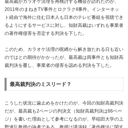
最高裁がカラオケ法理を再検討する機会が訪れたのが、
2011年のまねきTV事件とロクラクII事件。インターネッ
ト経由で海外に住む日本人も日本のテレビ番組を視聴でき
るようにするサービスに対し、知財高裁はいずれも事業者
の著作権侵害を否定する判決を下した。
このため、カラオケ法理の呪縛から解き放たれる日も近い
のではとの期待がかかったが、最高裁は両事件とも知財高
裁判決を覆し、事業者の侵害を認める判決を下した。
最高裁判決のミスリード？
こうした状況に歯止めをかけたのが、今回の知財高裁判決
だが、最高裁も2ページの判決文（知財高裁判決は66ペー
ジ）を書いた理由として参考になるのが、早稲田大学の上
野達弘教授の論考である。教授は講演録「著作権法に関す