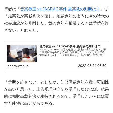
筆者は「
音楽教室 vs JASRAC事件 最高裁の判断は？
」で
「最高裁が高裁判決を覆し、地裁判決のように今の時代の
社会通念から乖離した、昔の判決を踏襲するかは予断を許
さない」と結んだ。
音楽教室 vs JASRAC事件 最高裁の判断は？
2017年、JASRACは音楽教室での楽曲の演奏に対して、著
作権使用料を徴収する方針を発表した。ヤマハなど音楽教
室事業者（以下、「音楽事業者」）はJASRACに徴収権限
はないと主張して訴え、一審の東京地裁では敗訴したが、
2審の知財高裁では主...
2022.08.24 06:50
agora-web.jp
「予断を許さない」としたが、知財高裁判決を覆す可能性
が高いと思った。上告受理申立てを受理しなければ、結果
的に知財高裁判決が維持されるので、受理したからには覆
す可能性は高いからである。