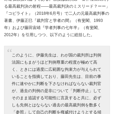
る最高裁判決の射程――最高裁判決のミスリード？ーー」
『コピライト』（2018年6月号）で二人の元最高裁判事の
著書、伊藤正巳『裁判官と学者の間』（有斐閣、1993
年）および藤田宙靖『学者判事の七年半』（有斐閣、
2012年）を引用しつつ、以下のように総括した。
このように、伊藤先生は、わが国の裁判所は判例
法国にもまがうほど判例尊重の程度が極めて高
く、ときには過度に広範囲な拘束力が与えられて
いることを指摘しており、藤田先生は、目前の事
件に速やかに判断を下さなければならない裁判官
が、過去の判例の是非について「判断停止」して
そのまま追認する可能性に言及すると共に、必ず
しも先例とはならない過去の最高裁判例を数多く
「参照」して自己の判断を権威付けようとする傾