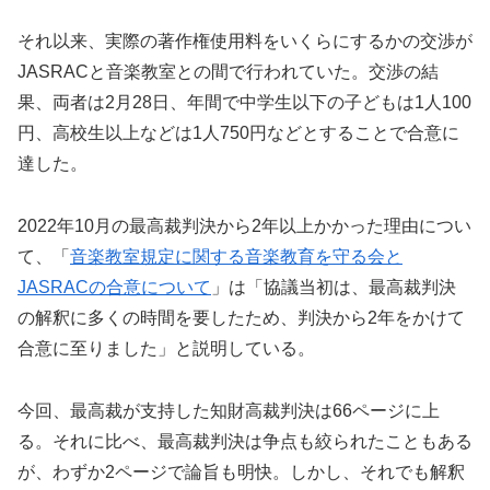
それ以来、実際の著作権使用料をいくらにするかの交渉が
JASRACと音楽教室との間で行われていた。交渉の結
果、両者は2月28日、年間で中学生以下の子どもは1人100
円、高校生以上などは1人750円などとすることで合意に
達した。
2022年10月の最高裁判決から2年以上かかった理由につい
て、「
音楽教室規定に関する音楽教育を守る会と
JASRACの合意について
」は「協議当初は、最高裁判決
の解釈に多くの時間を要したため、判決から2年をかけて
合意に至りました」と説明している。
今回、最高裁が支持した知財高裁判決は66ページに上
る。それに比べ、最高裁判決は争点も絞られたこともある
が、わずか2ページで論旨も明快。しかし、それでも解釈