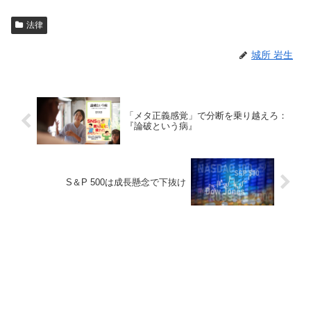
法律
城所 岩生
「メタ正義感覚」で分断を乗り越えろ：
『論破という病』
S＆P 500は成長懸念で下抜け