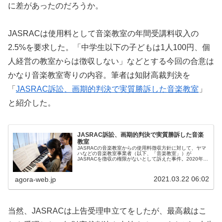
に差があったのだろうか。
JASRACは使用料として音楽教室の年間受講料収入の
2.5%を要求した。「中学生以下の子どもは1人100円、個
人経営の教室からは徴収しない」などとする今回の合意は
かなり音楽教室寄りの内容。筆者は知財高裁判決を
「
JASRAC訴訟、画期的判決で実質勝訴した音楽教室
」
と紹介した。
JASRAC訴訟、画期的判決で実質勝訴した音楽
教室
JASRACの音楽教室からの使用料徴収方針に対して、ヤマ
ハなどの音楽教室事業者（以下、「音楽教室」）が
JASRACを徴収の権限がないとして訴えた事件。2020年2
月の東京地裁判決では音楽教室が全面敗訴したが、3月18
日の知財高裁判決では主張...
2021.03.22 06:02
agora-web.jp
当然、JASRACは上告受理申立てをしたが、最高裁はこ