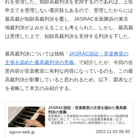
れを受理した。知財高裁判決を支持するのであれば、上告
申立てを受理しない選択肢もあるので、受理したからには
最高裁が知財高裁判決を覆し、JASRAC全面勝訴の東京
地裁判決がよみがえることも考えられた。しかし、最高裁
は受理した上で、知財高裁判決を支持する判決を下した。
最高裁判決については拙稿「
JASRAC訴訟：音楽教室の
主張を認めた最高裁判決の意義
」で紹介したが、今回の合
意内容が音楽教室に有利な内容になっているのも、この最
高裁判決が影響していると思われるため、以下、図表など
を省略して本文のみ紹介する。
JASRAC訴訟：音楽教室の主張を認めた最高裁
判決の意義
実質勝訴した音楽教室JASRACの音楽教室からの使用料徴
収方針に対して、ヤマハなどの音楽教室事業者（以下、
「音楽教室」）がJASRACに徴収権限がないとして訴えた
事件。10月24日、最高裁は生徒の演奏については、使用料
の支払い義務はないとし...
2022.11.02 06:50
agora-web.jp