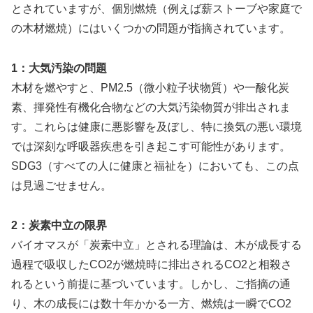
とされていますが、個別燃焼（例えば薪ストーブや家庭で
の木材燃焼）にはいくつかの問題が指摘されています。
1：大気汚染の問題
木材を燃やすと、PM2.5（微小粒子状物質）や一酸化炭
素、揮発性有機化合物などの大気汚染物質が排出されま
す。これらは健康に悪影響を及ぼし、特に換気の悪い環境
では深刻な呼吸器疾患を引き起こす可能性があります。
SDG3（すべての人に健康と福祉を）においても、この点
は見過ごせません。
2：炭素中立の限界
バイオマスが「炭素中立」とされる理論は、木が成長する
過程で吸収したCO2が燃焼時に排出されるCO2と相殺さ
れるという前提に基づいています。しかし、ご指摘の通
り、木の成長には数十年かかる一方、燃焼は一瞬でCO2