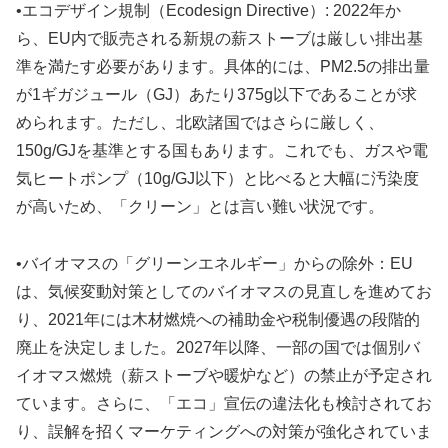
•エコデザイン規制（Ecodesign Directive）: 2022年か
ら、EU内で販売される新規の薪ストーブは厳しい排出基
準を満たす必要があります。具体的には、PM2.5の排出量
が1ギガジュール（GJ）あたり375g以下であることが求
められます。ただし、北欧諸国ではさらに厳しく、
150g/GJを基準とする国もあります。これでも、ガスや電
気ヒートポンプ（10g/GJ以下）と比べると大幅に汚染度
が高いため、「クリーン」とは言い難い状況です。
•バイオマスの「グリーンエネルギー」からの除外：EU
は、気候変動対策としてのバイオマスの見直しを進めてお
り、2021年には木材燃焼への補助金や税制優遇の段階的
廃止を決定しました。2027年以降、一部の国では個別バ
イオマス燃焼（薪ストーブや暖炉など）の禁止が予定され
ています。さらに、「エコ」宣伝の違法化も検討されてお
り、誤解を招くマーケティングへの対策が強化されていま