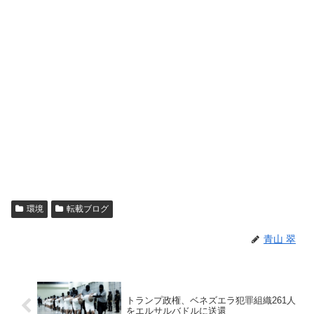
環境
転載ブログ
青山 翠
トランプ政権、ベネズエラ犯罪組織261人
をエルサルバドルに送還