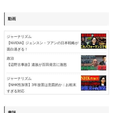
動画
ジャーナリズム
【NVIDIA】ジェンスン・フアンの日本戦略が
面白過ぎる！
政治
【辺野古事故】遺族が百田発言に激怒
ジャーナリズム
【NHK性加害】3年放置は意図的か：お粗末
すぎる対応
書評