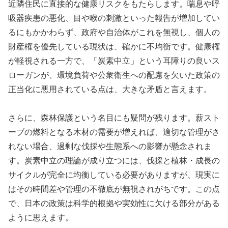
近隣住民に直接的な健康リスクをもたらします。喘息や呼
吸器疾患の悪化、目や喉の刺激といった報告が増加してい
るにもかかわらず、政府や自治体がこれを無視し、個人の
財産権を優先している現状は、確かに不均衡です。健康権
が軽視される一方で、「炭素中立」という耳障りの良いス
ローガンが、環境負荷や公衆衛生への配慮を欠いた政策の
正当化に悪用されている点は、大きな矛盾と言えます。
さらに、森林保護という名目にも疑問が残ります。薪スト
ーブの燃料となる木材の需要が増えれば、適切な管理がさ
れない場合、過剰な伐採や生態系への影響が懸念されま
す。炭素中立の理論が成り立つには、伐採と植林・成長の
サイクルが完全に均衡している必要がありますが、現実に
はその時間差や管理の不徹底が無視されがちです。この点
で、日本の政策は科学的根拠や実効性に欠ける部分がある
ように思えます。