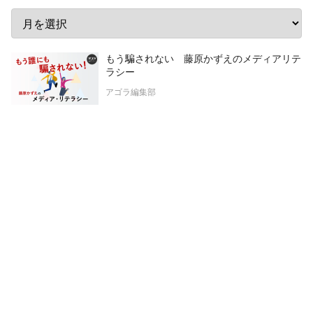
もう騙されない 藤原かずえのメディアリテ
ラシー
アゴラ編集部