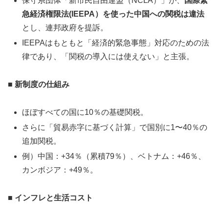
保守系団体「新市民自由連盟（NCLA）」が、
国際緊
急経済権限法(IEEPA）を使った中国への関税は違法
とし、連邦政府を提訴。
IEEPAはもともと「経済的緊急事態」対応のための法
律であり、「関税の導入には使えない」と主張。
■ 新制度の仕組み
ほぼすべての国に10％の基礎関税。
さらに「貿易赤字に基づく計算」で国別に1〜40％の
追加関税。
例）中国：+34％（累積79％）、ベトナム：+46％、
カンボジア：+49％。
■ インフレと生活コスト