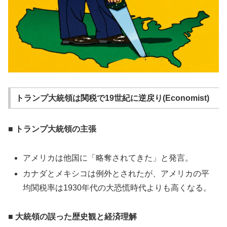
トランプ大統領は関税で19世紀に逆戻り(Economist)
■ トランプ大統領の主張
アメリカは他国に「略奪されてきた」と発言。
カナダとメキシコは例外とされたが、アメリカの平
均関税率は1930年代の大恐慌時代よりも高くなる。
■ 大統領の誤った歴史観と経済理解