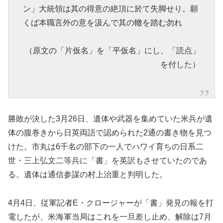
ン」大統領は其の得意の絶頂に於て失脚せり。願
くば本職言外の意を汲んで其の轍を踏む勿れ
（原文の「片仮名」を「平仮名」にし、「読点」
を付した）
勝敗が決した3月26日、遺体や武器を集めていた米兵が遺
体の腹巻きから日英両語で認められた2通の書き物を見つ
けた。市丸は6千名の部下の一人でハワイ育ちの日系二
世・三上弘文二等兵に「書」を英訳もさせていたのであ
る。遺体は通信参謀の村上治重と判明した。
4月4日、従軍記者E・クロージャーが「書」発見の報を打
電したが、米海軍当局はこれを一旦差し止め、解除は7月