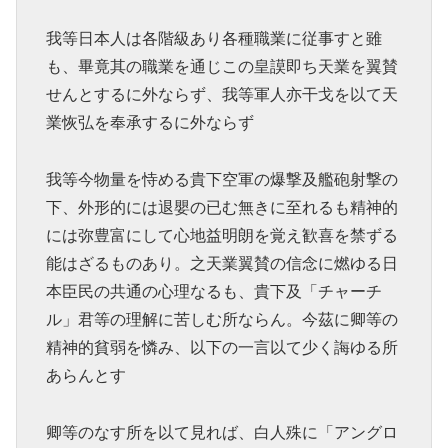
我等日本人は各階級あり各種職業に従事すと雖
も、畢竟其の職業を通じこの皇謨即ち天業を翼賛
せんとするに外ならず、我等軍人亦干戈を以て天
業恢弘を奉承するに外ならず
我等今物量を恃める貴下空軍の爆撃及艦砲射撃の
下、外形的には退嬰の已む無きに至れるも精神的
には弥豊富にして心地益明朗を覚え歓喜を禁ずる
能はざるものあり。之天業翼賛の信念に燃ゆる日
本臣民の共通の心理なるも、貴下及「チャーチ
ル」君等の理解に苦しむ所ならん。今茲に卿等の
精神的貧弱を憐み、以下の一言以て少く誨ゆる所
あらんとす
卿等のなす所を以て見れば、白人殊に「アングロ