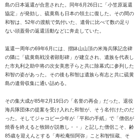
島の日本返還が合意された。同年6月26日に「小笠原返還
協定」が発効し、硫黄島も日本の領土に復した。その間の
和智は、52年の渡航で気付いた、遺骨に比べて数の足り
ない頭蓋骨の返還活動などに奔走していた。
返還一周年の69年6月には、摺鉢山山頂の米海兵隊記念碑
の隣に「硫黄島戦没者顕彰碑」が建立され、遺族を代表し
た市丸利之助中将の次女美恵子らと共に除幕式に参列した
和智の姿があった。その後も和智は遺族ら有志と共に硫黄
島の遺骨収集に通い詰める。
その集大成が85年2月19日の「名誉の再会」だった。退役
海兵隊団体の提案を受け入れた和智が、そう名付けたのだ
った。そしてジャコビー少年が「平和の手紙」で「僧侶が
焼香を終えると牧師が説教し・・」と記した僧侶こそ、齢
85歳を迎えんとする「寿松庵恒阿弥」こと和智恒蔵、そ