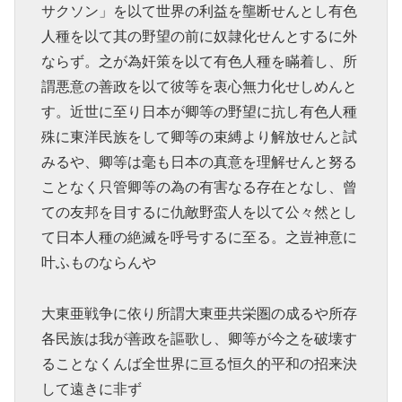
サクソン」を以て世界の利益を壟断せんとし有色
人種を以て其の野望の前に奴隷化せんとするに外
ならず。之が為奸策を以て有色人種を瞞着し、所
謂悪意の善政を以て彼等を衷心無力化せしめんと
す。近世に至り日本が卿等の野望に抗し有色人種
殊に東洋民族をして卿等の束縛より解放せんと試
みるや、卿等は毫も日本の真意を理解せんと努る
ことなく只管卿等の為の有害なる存在となし、曾
ての友邦を目するに仇敵野蛮人を以て公々然とし
て日本人種の絶滅を呼号するに至る。之豈神意に
叶ふものならんや
大東亜戦争に依り所謂大東亜共栄圏の成るや所存
各民族は我が善政を謳歌し、卿等が今之を破壊す
ることなくんば全世界に亘る恒久的平和の招来決
して遠きに非ず