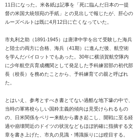
11日になった。米各紙は記事を「死に臨んだ日本の一提
督の米国大統領宛の手紙」との見出しで報じたが、肝心の
ルーズベルトは既に4月12日に亡くなっていた。
市丸利之助（1891-1945）は唐津中学を出て受験した海兵
と陸士の両方に合格、海兵（41期）に進んだ後、航空術
を学んだパイロットでもあった。30年に横須賀航空隊内
に少年航空兵育成機関として発足した予科練習部の初代部
長（校長）を務めたことから、予科練育ての親と呼ばれ
た。
とはいえ、参考とすべき書とてない過酷な地下壕の中で、
当時の軍将校らしい国粋主義的傾向は見受けられるもの
の、日米関係をペリー来航から書き起こし、開戦に至る経
過や崩壊間近のドイツの状況などもほぼ的確に指摘する文
章を書き上げた、市丸の見識・博識振りには瞠目する。