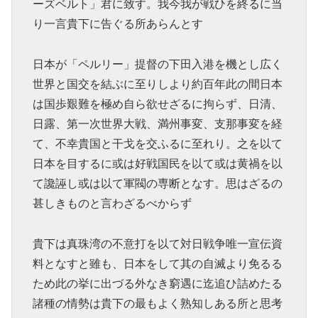
ーズベルト」君に致す。我今我が戦ひを終るに当
り一言貴下に告ぐる所あらんとす
日本が「ペルリー」提督の下田入港を機とし広く
世界と国交を結ぶに至りしより約百年此の間日本
は国歩艱難を極め自ら欲せざるに拘らず、日清、
日露、第一次世界大戦、満州事変、支那事変を経
て、不幸貴国と干戈を交ふるに至れり。之を以て
日本を目するに或は好戦国民を以て或は黄禍を以
て讒誣し或は以て軍閥の専断となす。思はざるの
甚しきものと言わざるべからず
貴下は真珠湾の不意打を以て対日戦争唯一宣伝資
料となすと雖も、日本をして其の自滅より免るる
ため此の挙に出づる外なき窮遇に迄追ひ詰めたる
諸種の情勢は貴下の最もよく熟知しある所と思考