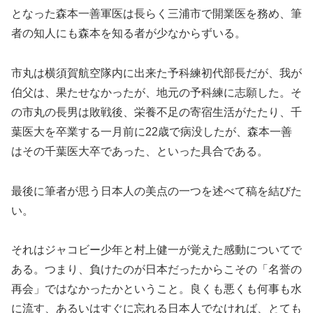
となった森本一善軍医は長らく三浦市で開業医を務め、筆
者の知人にも森本を知る者が少なからずいる。
市丸は横須賀航空隊内に出来た予科練初代部長だが、我が
伯父は、果たせなかったが、地元の予科練に志願した。そ
の市丸の長男は敗戦後、栄養不足の寄宿生活がたたり、千
葉医大を卒業する一月前に22歳で病没したが、森本一善
はその千葉医大卒であった、といった具合である。
最後に筆者が思う日本人の美点の一つを述べて稿を結びた
い。
それはジャコビー少年と村上健一が覚えた感動についてで
ある。つまり、負けたのが日本だったからこその「名誉の
再会」ではなかったかということ。良くも悪くも何事も水
に流す、あるいはすぐに忘れる日本人でなければ、とても