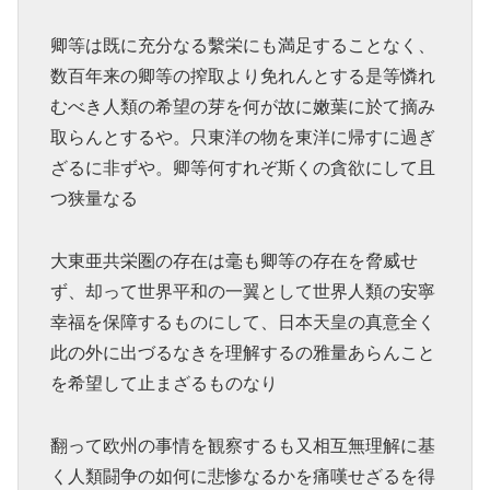
卿等は既に充分なる繫栄にも満足することなく、
数百年来の卿等の搾取より免れんとする是等憐れ
むべき人類の希望の芽を何が故に嫩葉に於て摘み
取らんとするや。只東洋の物を東洋に帰すに過ぎ
ざるに非ずや。卿等何すれぞ斯くの貪欲にして且
つ狭量なる
大東亜共栄圏の存在は毫も卿等の存在を脅威せ
ず、却って世界平和の一翼として世界人類の安寧
幸福を保障するものにして、日本天皇の真意全く
此の外に出づるなきを理解するの雅量あらんこと
を希望して止まざるものなり
翻って欧州の事情を観察するも又相互無理解に基
く人類闘争の如何に悲惨なるかを痛嘆せざるを得