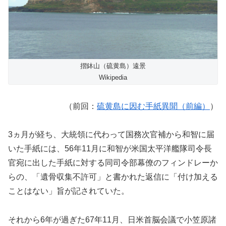
摺鉢山（硫黄島）遠景
Wikipedia
（前回：
硫黄島に因む手紙異聞（前編）
）
3ヵ月が経ち、大統領に代わって国務次官補から和智に届
いた手紙には、56年11月に和智が米国太平洋艦隊司令長
官宛に出した手紙に対する同司令部幕僚のフィンドレーか
らの、「遺骨収集不許可」と書かれた返信に「付け加える
ことはない」旨が記されていた。
それから6年が過ぎた67年11月、日米首脳会議で小笠原諸