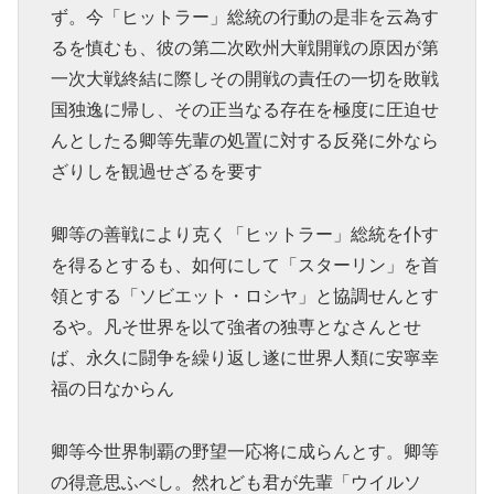
ず。今「ヒットラー」総統の行動の是非を云為す
るを慎むも、彼の第二次欧州大戦開戦の原因が第
一次大戦終結に際しその開戦の責任の一切を敗戦
国独逸に帰し、その正当なる存在を極度に圧迫せ
んとしたる卿等先輩の処置に対する反発に外なら
ざりしを観過せざるを要す
卿等の善戦により克く「ヒットラー」総統を仆す
を得るとするも、如何にして「スターリン」を首
領とする「ソビエット・ロシヤ」と協調せんとす
るや。凡そ世界を以て強者の独専となさんとせ
ば、永久に闘争を繰り返し遂に世界人類に安寧幸
福の日なからん
卿等今世界制覇の野望一応将に成らんとす。卿等
の得意思ふべし。然れども君が先輩「ウイルソ