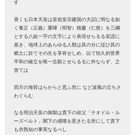
す
畏くも日本天皇は皇祖皇宗建国の大詔に明なる如
く養正（正義）重暉（明智）積慶（仁慈）を三綱
とする八紘一宇の文字により表現せらるる皇謨に
基き、地球上のあらゆる人類は其の分に従ひ其の
郷土に於てその生を享有せしめ、以て恒久的世界
平和の確立を唯一念願とせらるるに外ならず、之
曾ては
四方の海皆はらからと思ふ世に など波風の立ちさ
わぐらむ
なる明治天皇の御製は貴下の叔父「テオドル・ル
ーズベルト」閣下の感嘆を惹きたる所にして貴下
も亦熟知の事実なるべし