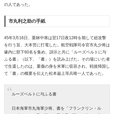
の人であった。
市丸利之助の手紙
45年3月16日、栗林中将は翌17日夜12時を期して総攻撃
を行う旨、大本営に打電した。航空戦隊司令官市丸少将は
壕内に部下60名を集め、訓示と共に「ルーズベルトに与
ふる書」（以下、「書」）を読み上げた。その場にいた者
で生還したのは、重傷の身を米軍に収容され、戦後帰国し
て「書」の概要を伝えた松本巌上等兵唯一人であった。
ルーズベルトに与ふる書
日本海軍市丸海軍少将、書を「フランクリン・ル