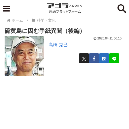
ホーム
科学・文化
硫黄島に因む手紙異聞（後編）
2025.04.11 06:15
高橋 克己