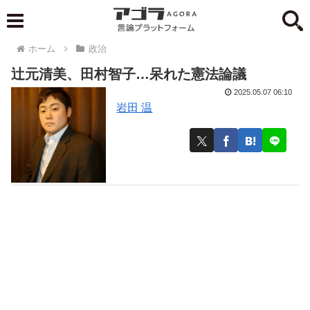
ホーム
政治
辻元清美、田村智子…呆れた憲法論議
2025.05.07 06:10
岩田 温