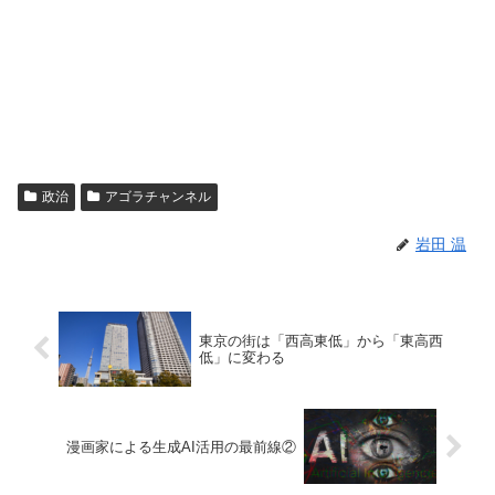
政治
アゴラチャンネル
岩田 温
東京の街は「西高東低」から「東高西
低」に変わる
漫画家による生成AI活用の最前線②