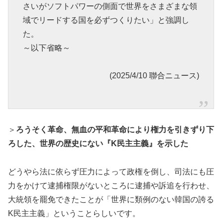
さいがソフトパワーの側面で世界をさまざまな領
域でリードする国を必ずつくりたい」と強調し
た。
～以下省略～
(2025/4/10 聯合ニュース)
＞
ろうそく革命、無血の平和革命により権力を引きずり下
ろした、世界の歴史にない『K民主主義』を示した
どうやら法に依らず圧力によって政権を倒し、司法にも圧
力をかけて逮捕権限がないところに逮捕や訴追を行わせ、
大統領を罷免できたことが「世界に類例のない韓国の誇る
K民主主義」ということらしいです。