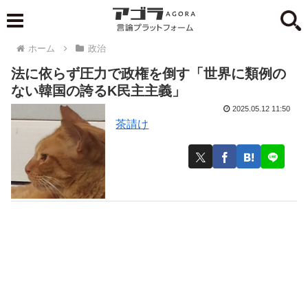
ホーム
政治
法に依らず圧力で政権を倒す「世界に類例の
ない韓国の誇るK民主主義」
2025.05.12 11:50
茶請け