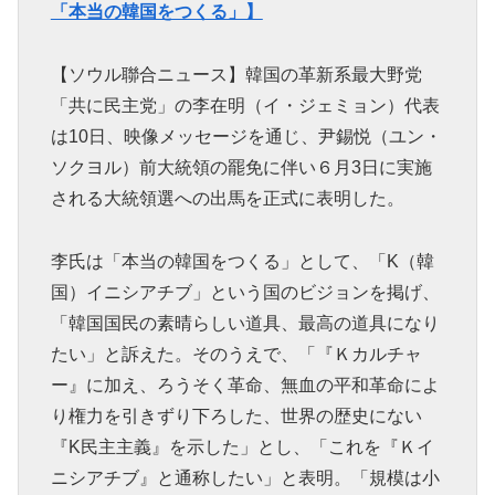
「本当の韓国をつくる」】
【ソウル聯合ニュース】韓国の革新系最大野党
「共に民主党」の李在明（イ・ジェミョン）代表
は10日、映像メッセージを通じ、尹錫悦（ユン・
ソクヨル）前大統領の罷免に伴い６月3日に実施
される大統領選への出馬を正式に表明した。
李氏は「本当の韓国をつくる」として、「K（韓
国）イニシアチブ」という国のビジョンを掲げ、
「韓国国民の素晴らしい道具、最高の道具になり
たい」と訴えた。そのうえで、「『Ｋカルチャ
ー』に加え、ろうそく革命、無血の平和革命によ
り権力を引きずり下ろした、世界の歴史にない
『K民主主義』を示した」とし、「これを『Ｋイ
ニシアチブ』と通称したい」と表明。「規模は小