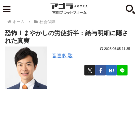
ホーム
社会保障
恐怖！まやかしの労使折半：給与明細に隠さ
れた真実
2025.06.05 11:35
音喜多 駿