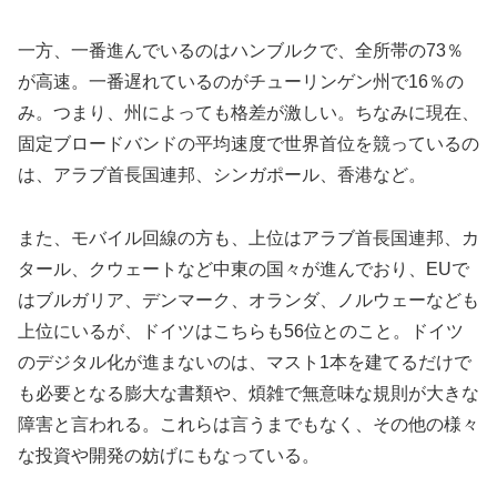
一方、一番進んでいるのはハンブルクで、全所帯の73％
が高速。一番遅れているのがチューリンゲン州で16％の
み。つまり、州によっても格差が激しい。ちなみに現在、
固定ブロードバンドの平均速度で世界首位を競っているの
は、アラブ首長国連邦、シンガポール、香港など。
また、モバイル回線の方も、上位はアラブ首長国連邦、カ
タール、クウェートなど中東の国々が進んでおり、EUで
はブルガリア、デンマーク、オランダ、ノルウェーなども
上位にいるが、ドイツはこちらも56位とのこと。ドイツ
のデジタル化が進まないのは、マスト1本を建てるだけで
も必要となる膨大な書類や、煩雑で無意味な規則が大きな
障害と言われる。これらは言うまでもなく、その他の様々
な投資や開発の妨げにもなっている。