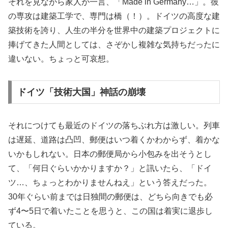
それを見ながら家人が一言、「Made in Germany…」。彼
の専攻は建築工学で、専門は橋（！）。ドイツの高度な建
築技術を誇り、人生の半分を世界中の建築プロジェクトに
捧げてきた人間としては、さぞかし複雑な気持ちだったに
違いない。ちょっと可哀想。
ドイツ「技術大国」神話の崩壊
それにつけても最近のドイツの落ちぶれ方は激しい。列車
は遅延、道路は凸凹、郵便はいつ着くかわからず、着かな
いかもしれない。日本の郵便局から小包みを出そうとし
て、「何日ぐらいかかりますか？」と訊いたら、「ドイ
ツ…、ちょっとわかりませんねえ」という答えだった。
30年ぐらい前までは日独間の郵便は、どちら向きでも必
ず4〜5日で着いたことを思うと、この国は着実に退歩し
ている。