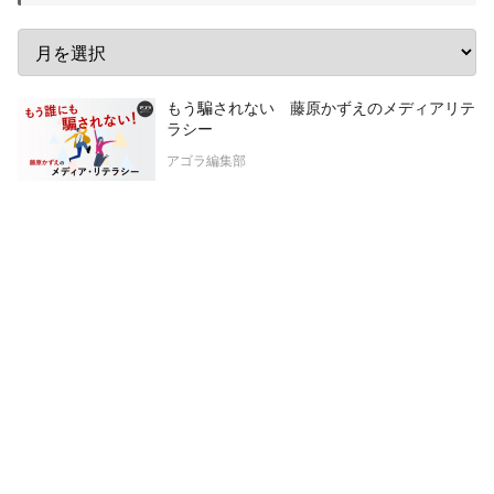
もう騙されない 藤原かずえのメディアリテ
ラシー
アゴラ編集部