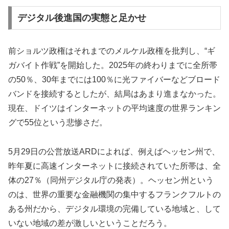
デジタル後進国の実態と足かせ
前ショルツ政権はそれまでのメルケル政権を批判し、“ギ
ガバイト作戦”を開始した。2025年の終わりまでに全所帯
の50％、30年までには100％に光ファイバーなどブロード
バンドを接続するとしたが、結局はあまり進まなかった。
現在、ドイツはインターネットの平均速度の世界ランキン
グで55位という悲惨さだ。
5月29日の公営放送ARDによれば、例えばヘッセン州で、
昨年夏に高速インターネットに接続されていた所帯は、全
体の27％（同州デジタル庁の発表）。ヘッセン州という
のは、世界の重要な金融機関の集中するフランクフルトの
ある州だから、デジタル環境の完備している地域と、して
いない地域の差が激しいということだろう。