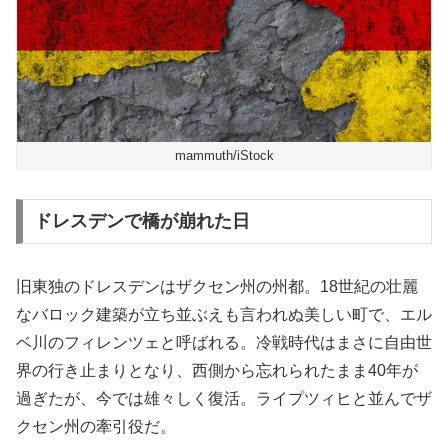
mammuth/iStock
ドレスデンで橋が崩れた日
旧東独のドレスデンはザクセン州の州都。18世紀の壮麗
なバロック建築が立ち並ぶえも言われぬ美しい町で、エル
ベ川のフィレンツェと呼ばれる。冷戦時代はまさに自由世
界の行き止まりとなり、西側から忘れられたまま40年が
過ぎたが、今では雄々しく復活。ライプツィヒと並んでザ
クセン州の牽引役だ。