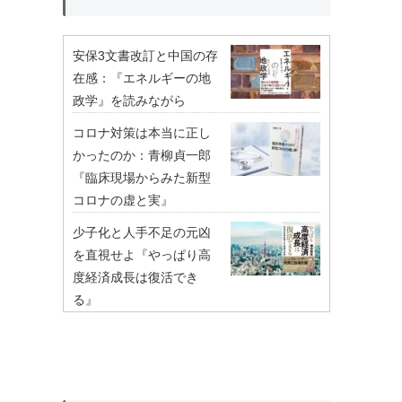
安保3文書改訂と中国の存
在感：『エネルギーの地
政学』を読みながら
コロナ対策は本当に正し
かったのか：青柳貞一郎
『臨床現場からみた新型
コロナの虚と実』
少子化と人手不足の元凶
を直視せよ『やっぱり高
度経済成長は復活でき
る』