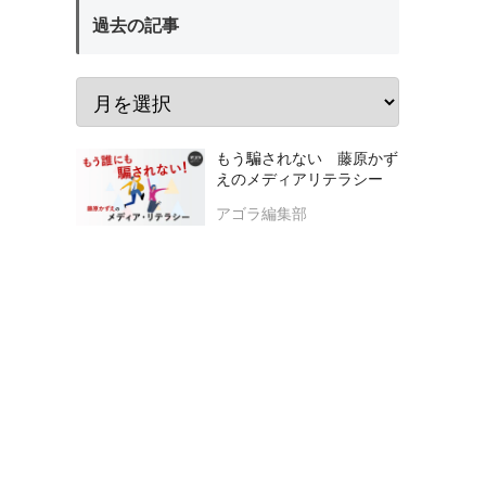
過去の記事
もう騙されない 藤原かず
えのメディアリテラシー
アゴラ編集部