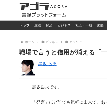
トップ
政治
経済
ビジネス
社会・一般
国際
ホーム
ビジネス
キャリア
職場で言うと信用が消える「一
黒坂 岳央
黒坂岳央です。
「発言」ほど誰でも気軽に出来て、あ