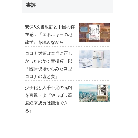
書評
安保3文書改訂と中国の存
在感：『エネルギーの地
政学』を読みながら
コロナ対策は本当に正し
かったのか：青柳貞一郎
『臨床現場からみた新型
コロナの虚と実』
少子化と人手不足の元凶
を直視せよ『やっぱり高
度経済成長は復活でき
る』