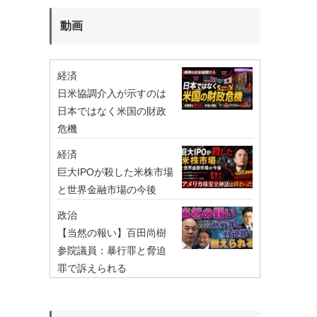
動画
経済
日米協調介入が示すのは
日本ではなく米国の財政
危機
経済
巨大IPOが殺した米株市場
と世界金融市場の今後
政治
【当然の報い】百田尚樹
参院議員：暴行罪と脅迫
罪で訴えられる