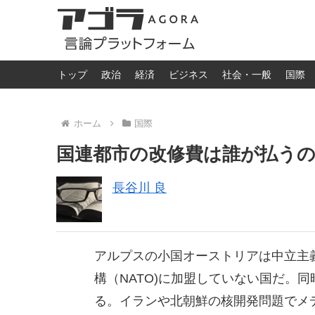
トップ
政治
経済
ビジネス
社会・一般
国際
ホーム
国際
国連都市の改修費は誰が払う
長谷川 良
アルプスの小国オーストリアは中立主
構（NATO)に加盟していない国だ。
る。イランや北朝鮮の核開発問題でメデ