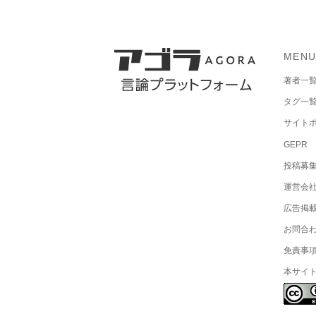
MEN
著者一
タグ一
サイト
GEPR
投稿募
運営会
広告掲
お問合
免責事
本サイ