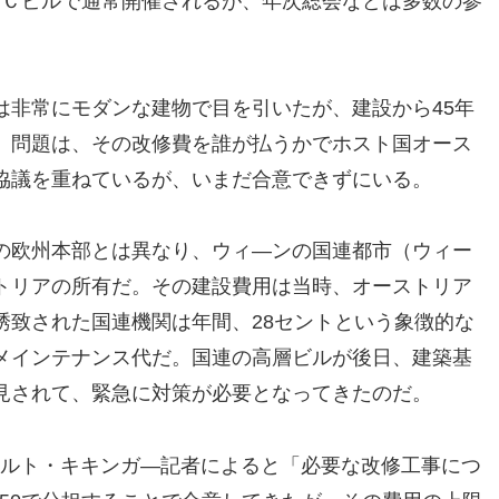
る時はＣビルで通常開催されるが、年次総会などは多数の参
は非常にモダンな建物で目を引いたが、建設から45年
。問題は、その改修費を誰が払うかでホスト国オース
協議を重ねているが、いまだ合意できずにいる。
の欧州本部とは異なり、ウィ―ンの国連都市（ウィー
ストリアの所有だ。その建設費用は当時、オーストリア
誘致された国連機関は年間、28セントという象徴的な
メインテナンス代だ。国連の高層ビルが後日、建築基
見されて、緊急に対策が必要となってきたのだ。
ベルト・キキンガ―記者によると「必要な改修工事につ