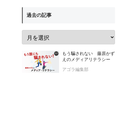
過去の記事
もう騙されない 藤原かず
えのメディアリテラシー
アゴラ編集部