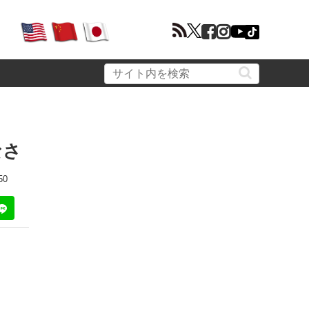
なさ
50