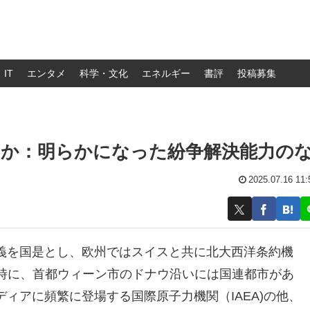
IT
エンタメ
科学・文化
エネルギー
書評
投稿募集
のか：明らかになった紛争解決能力の
2025.07.16 11:
義を国是とし、欧州ではスイスと共に北大西洋条約機
同時に、首都ウィーン市のドナウ沿いには国連都市があ
ィアに頻繁に登場する国際原子力機関（IAEA)の他、