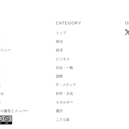
U
CATEGORY
O
覧
トップ
覧
政治
ポリシー
経済
ビジネス
集
社会・一般
社
国際
載
IT・メディア
わせ
科学・文化
項
エネルギー
トの趣旨とメンバー
書評
こども版