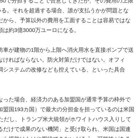
:50で分担することで合意してきたが、その費用の上限
いる。それを超過する場合、誰が支払うかが問題とな
だから、予算以外の費用を工面することは容易ではな
は約3億3000万ユーロになる。
防車が建物の1階から上階へ消火用水を直接ポンプで送
なければならない。防火対策だけではない。オフィ
調システムの改修なども控えている、といった具合
なった場合、経済力のある加盟国が通常予算の枠外で
盟国193カ国）で最大の分担金を担っているのは米国
。ただし、トランプ米大統領がホワイトハウス入りして
るだけで成果のない機関」と受け取られ、米国は国連